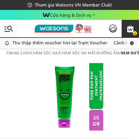
Giao hàng nhanh 24h - Áp dụng khu vực TP. Hồ Chí Minh
Miễn phí giao hàng cho đơn hàng từ 249,000Đ
Tham gia Watsons VN Member Club!
Cửa hàng & Dịch vụ
0
Thu thập thêm voucher hot tại Trạm Voucher
Thu thập thêm voucher hot tại Trạm Voucher
Cảnh báo An
TRANG CHỦ
/
CHĂM SÓC DA
/
CHĂM SÓC DA MẶT
/
DƯỠNG ẨM
/
KEM DƯỠ