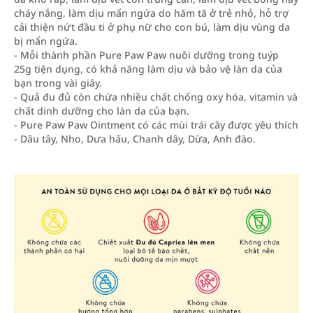
cháy nắng, làm dịu mẩn ngứa do hăm tã ở trẻ nhỏ, hỗ trợ
cải thiện nứt đầu ti ở phụ nữ cho con bú, làm dịu vùng da
bị mẩn ngứa.
- Mỗi thành phần Pure Paw Paw nuôi dưỡng trong tuýp
25g tiện dụng, có khả năng làm dịu và bảo vệ làn da của
bạn trong vài giây.
- Quả đu đủ còn chứa nhiều chất chống oxy hóa, vitamin và
chất dinh dưỡng cho làn da của bạn.
- Pure Paw Paw Ointment có các mùi trái cây được yêu thích
- Dâu tây, Nho, Dưa hấu, Chanh dây, Dừa, Anh đào.