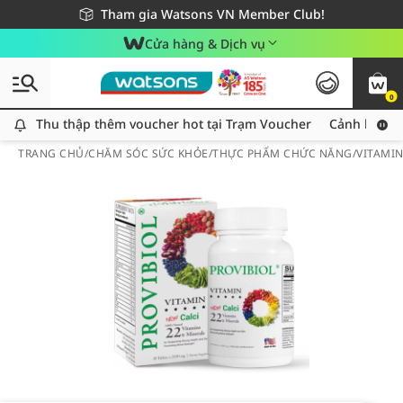
Giao hàng nhanh 24h - Áp dụng khu vực TP. Hồ Chí Minh
Miễn phí giao hàng cho đơn hàng từ 249,000Đ
Tham gia Watsons VN Member Club!
Cửa hàng & Dịch vụ
0
Thu thập thêm voucher hot tại Trạm Voucher
Thu thập thêm voucher hot tại Trạm Voucher
Cảnh báo An
TRANG CHỦ
/
CHĂM SÓC SỨC KHỎE
/
THỰC PHẨM CHỨC NĂNG
/
VITAMI