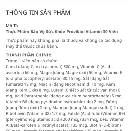
THÔNG TIN SẢN PHẨM
Mô Tả
Thực Phẩm Bảo Vệ Sức Khỏe Provibiol Vitamin 30 Viên
Thực phẩm này không phải là thuốc và không có tác dụng
thay thế thuốc chữa bệnh.
THÀNH PHẦN CHÍNH:
Trong 1 viên nén có chứa:
Canxi (dạng Canxi cacbonat) 500 mg, Vitamin C (Acid L-
ascorbic) 60 mg, Magie (dạng Magie oxit) 50 mg, Vitamin E
(d-alpha tocopheryl acetate) 30.15 mg, Sắt (dạng Sắt
fumarat) 18 mg, Niacin (dạng Nicotinamid) 10 mg, Kẽm
(dạng Kẽm Oxit) 8 mg, Lutein (Chiết xuất từ cúc vạn thọ) 6
mg, Acid Pantothenic (dạng d-calcium pantothenate) 5 mg,
Vitamin B6 (dạng pyridoxine hydrochloride) 2 mg, Đồng
(dạng đồng oxit) 2 mg, Mangan (dạng Mangan sulfat) 2 mg,
Riboflavin (Vitamin B2) 1.7 mg, Folate (Acid folic (Vitamin B9)
(pteroylmonoglutamic acid)) 200 mcg) 334 mcg DFE, Vitamin
A (Beta-caroten & Retinyl acetat) 135 mcg, Biotin (D-biotin)
65 mcg, Vitamin D (dạng cholecalciferol) 25 mcg, Vitamin K