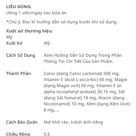
LIỀU DÙNG:
Uống 1 viên/ngày sau bữa ăn.
*Chú ý: Đọc kĩ hướng dẫn sử dụng trước khi sử dụng.
Xuất xứ thương hiệu:
Mỹ
Xuất Xứ
Mỹ
Cách Sử Dụng
Xem Hướng Dẫn Sử Dụng Trong Phần
Thông Tin Chi Tiết Của Sản Phẩm.
Thành Phần
Canxi (dạng Canxi cacbonat) 500 mg,
Vitamin C (Acid L-ascorbic) 60 mg, Magie
(dạng Magie oxit) 50 mg, Vitamin E (d-
alpha tocopheryl acetate) 30.15 mg, Sắt
(dạng Sắt fumarat) 18 mg, Niacin (dạng
Nicotinamid) 10 mg, Kẽm (dạng Kẽm Oxit)
8 mg,….
Cách Bảo Quản
Nơi khô ráo, tránh ánh nắng
Chiều Rộng
5.5