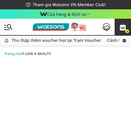
Giao hàng nhanh 24h - Áp dụng khu vực TP. Hồ Chí Minh
Miễn phí giao hàng cho đơn hàng từ 249,000Đ
Tham gia Watsons VN Member Club!
Cửa hàng & Dịch vụ
0
Thu thập thêm voucher hot tại Trạm Voucher
Thu thập thêm voucher hot tại Trạm Voucher
Cảnh báo An
Trang chủ
/
I LOVE K-BEAUTY