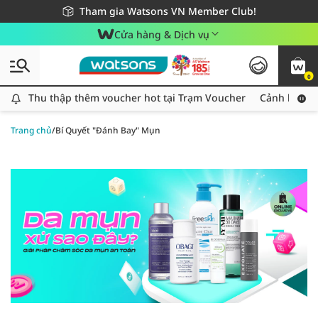
Giao hàng nhanh 24h - Áp dụng khu vực TP. Hồ Chí Minh
Miễn phí giao hàng cho đơn hàng từ 249,000Đ
Tham gia Watsons VN Member Club!
Cửa hàng & Dịch vụ
0
Thu thập thêm voucher hot tại Trạm Voucher
Thu thập thêm voucher hot tại Trạm Voucher
Cảnh báo An
Trang chủ
/
Bí Quyết "Đánh Bay" Mụn