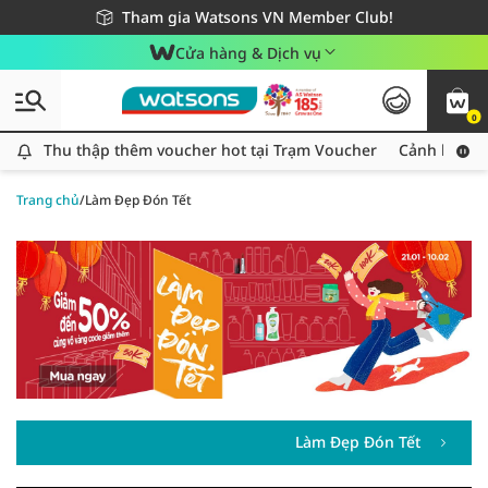
Giao hàng nhanh 24h - Áp dụng khu vực TP. Hồ Chí Minh
Miễn phí giao hàng cho đơn hàng từ 249,000Đ
Tham gia Watsons VN Member Club!
Cửa hàng & Dịch vụ
0
Thu thập thêm voucher hot tại Trạm Voucher
Thu thập thêm voucher hot tại Trạm Voucher
Cảnh báo An
Trang chủ
/
Làm Đẹp Đón Tết
Làm Đẹp Đón Tết