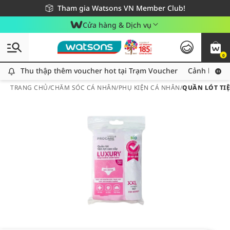
Giao hàng nhanh 24h - Áp dụng khu vực TP. Hồ Chí Minh
Miễn phí giao hàng cho đơn hàng từ 249,000Đ
Tham gia Watsons VN Member Club!
Cửa hàng & Dịch vụ
0
Thu thập thêm voucher hot tại Trạm Voucher
Thu thập thêm voucher hot tại Trạm Voucher
Cảnh báo An
TRANG CHỦ
/
CHĂM SÓC CÁ NHÂN
/
PHỤ KIỆN CÁ NHÂN
/
QUẦN LÓT TIỆ