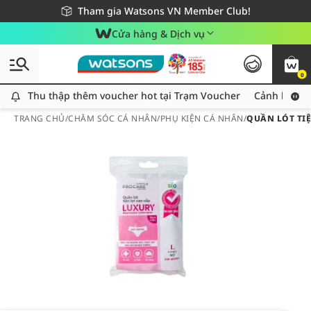
Giao hàng nhanh 24h - Áp dụng khu vực TP. Hồ Chí Minh
Miễn phí giao hàng cho đơn hàng từ 249,000Đ
Tham gia Watsons VN Member Club!
Cửa hàng & Dịch vụ
0
Thu thập thêm voucher hot tại Trạm Voucher
Thu thập thêm voucher hot tại Trạm Voucher
Cảnh báo An
TRANG CHỦ
/
CHĂM SÓC CÁ NHÂN
/
PHỤ KIỆN CÁ NHÂN
/
QUẦN LÓT TIỆ