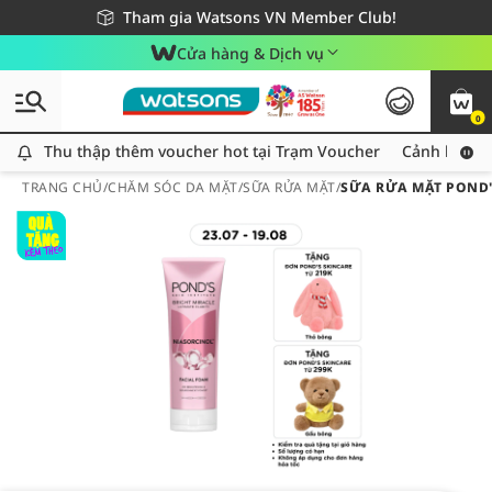
Giao hàng nhanh 24h - Áp dụng khu vực TP. Hồ Chí Minh
Miễn phí giao hàng cho đơn hàng từ 249,000Đ
Tham gia Watsons VN Member Club!
Cửa hàng & Dịch vụ
0
Thu thập thêm voucher hot tại Trạm Voucher
Thu thập thêm voucher hot tại Trạm Voucher
Cảnh báo An
TRANG CHỦ
/
CHĂM SÓC DA MẶT
/
SỮA RỬA MẶT
/
SỮA RỬA MẶT POND'