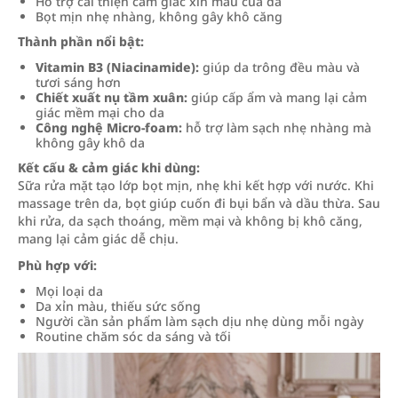
Hỗ trợ cải thiện cảm giác xỉn màu của da
Bọt mịn nhẹ nhàng, không gây khô căng
Thành phần nổi bật:
Vitamin B3 (Niacinamide):
giúp da trông đều màu và
tươi sáng hơn
Chiết xuất nụ tầm xuân:
giúp cấp ẩm và mang lại cảm
giác mềm mại cho da
Công nghệ Micro-foam:
hỗ trợ làm sạch nhẹ nhàng mà
không gây khô da
Kết cấu & cảm giác khi dùng:
Sữa rửa mặt tạo lớp bọt mịn, nhẹ khi kết hợp với nước. Khi
massage trên da, bọt giúp cuốn đi bụi bẩn và dầu thừa. Sau
khi rửa, da sạch thoáng, mềm mại và không bị khô căng,
mang lại cảm giác dễ chịu.
Phù hợp với:
Mọi loại da
Da xỉn màu, thiếu sức sống
Người cần sản phẩm làm sạch dịu nhẹ dùng mỗi ngày
Routine chăm sóc da sáng và tối