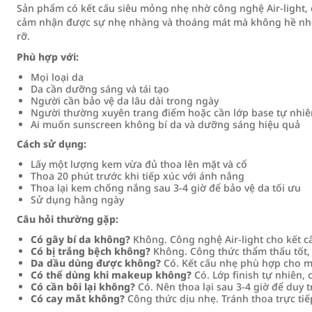
Sản phẩm có kết cấu siêu mỏng nhẹ nhờ công nghệ Air-light, 
cảm nhận được sự nhẹ nhàng và thoáng mát mà không hề nhờn 
rỡ.
Phù hợp với:
Mọi loại da
Da cần dưỡng sáng và tái tạo
Người cần bảo vệ da lâu dài trong ngày
Người thường xuyên trang điểm hoặc cần lớp base tự nhiê
Ai muốn sunscreen không bí da và dưỡng sáng hiệu quả
Cách sử dụng:
Lấy một lượng kem vừa đủ thoa lên mặt và cổ
Thoa 20 phút trước khi tiếp xúc với ánh nắng
Thoa lại kem chống nắng sau 3-4 giờ để bảo vệ da tối ưu
Sử dụng hằng ngày
Câu hỏi thường gặp:
Có gây bí da không?
Không. Công nghệ Air-light cho kết cấ
Có bị trắng bệch không?
Không. Công thức thẩm thấu tốt, 
Da dầu dùng được không?
Có. Kết cấu nhẹ phù hợp cho mọ
Có thể dùng khi makeup không?
Có. Lớp finish tự nhiên,
Có cần bôi lại không?
Có. Nên thoa lại sau 3-4 giờ để duy t
Có cay mắt không?
Công thức dịu nhẹ. Tránh thoa trực tiế