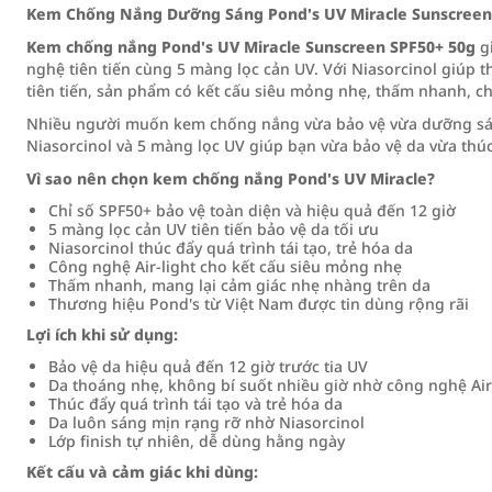
Kem Chống Nắng Dưỡng Sáng Pond's UV Miracle Sunscreen
Kem chống nắng Pond's UV Miracle Sunscreen SPF50+ 50g
gi
nghệ tiên tiến cùng 5 màng lọc cản UV. Với Niasorcinol giúp th
tiên tiến, sản phẩm có kết cấu siêu mỏng nhẹ, thấm nhanh, c
Nhiều người muốn kem chống nắng vừa bảo vệ vừa dưỡng sán
Niasorcinol và 5 màng lọc UV giúp bạn vừa bảo vệ da vừa thúc 
Vì sao nên chọn kem chống nắng Pond's UV Miracle?
Chỉ số SPF50+ bảo vệ toàn diện và hiệu quả đến 12 giờ
5 màng lọc cản UV tiên tiến bảo vệ da tối ưu
Niasorcinol thúc đẩy quá trình tái tạo, trẻ hóa da
Công nghệ Air-light cho kết cấu siêu mỏng nhẹ
Thấm nhanh, mang lại cảm giác nhẹ nhàng trên da
Thương hiệu Pond's từ Việt Nam được tin dùng rộng rãi
Lợi ích khi sử dụng:
Bảo vệ da hiệu quả đến 12 giờ trước tia UV
Da thoáng nhẹ, không bí suốt nhiều giờ nhờ công nghệ Air
Thúc đẩy quá trình tái tạo và trẻ hóa da
Da luôn sáng mịn rạng rỡ nhờ Niasorcinol
Lớp finish tự nhiên, dễ dùng hằng ngày
Kết cấu và cảm giác khi dùng: