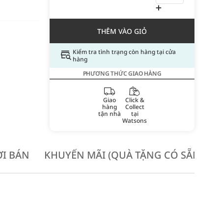
THÊM VÀO GIỎ
Kiểm tra tình trạng còn hàng tại cửa
hàng
PHƯƠNG THỨC GIAO HÀNG
Giao
Click &
hàng
Collect
tận nhà
tại
Watsons
I BÁN
KHUYẾN MÃI (QUÀ TẶNG CÓ SẴN KH