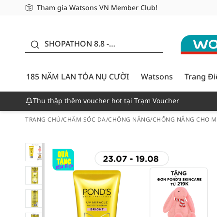
Tham gia Watsons VN Member Club!
Miễn phí giao hàng cho đơn hàng từ 249,000Đ
Giao hàng nhanh 24h - Áp dụng khu vực TP. Hồ Chí M
185 NĂM LAN TỎA NỤ
CƯỜI - GIẢM ĐẾN
SHOPATHON 8.8 -
50%
DEAL ĐỈNH
185 NĂM LAN TỎA NỤ CƯỜI
Watsons
Trang Đ
Thu thập thêm voucher hot tại Trạm Voucher
TRANG CHỦ
/
CHĂM SÓC DA
/
CHỐNG NẮNG
/
CHỐNG NẮNG CHO M