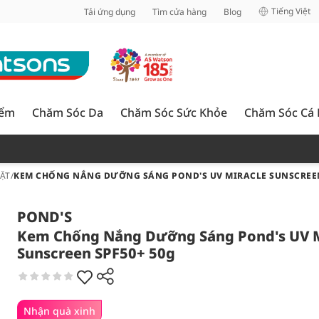
inh
Tiếng Việt
Tải ứng dụng
Tìm cửa hàng
Blog
iểm
Chăm Sóc Da
Chăm Sóc Sức Khỏe
Chăm Sóc Cá
ẶT
/
KEM CHỐNG NẮNG DƯỠNG SÁNG POND'S UV MIRACLE SUNSCREEN
POND'S
Kem Chống Nắng Dưỡng Sáng Pond's UV M
Sunscreen SPF50+ 50g
Nhận quà xinh