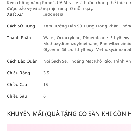
Kem chống nắng Pond's UV Miracle là bước không thể thiếu tro
được bảo vệ và sáng mịn rạng rỡ mỗi ngày.
Xuất Xứ
Indonesia
Cách Sử Dụng
Xem Hướng Dẫn Sử Dụng Trong Phần Thông 
Thành Phần
Water, Octocrylene, Dimethicone, Ethylhexyl S
Methoxydibenzoylmethane, Phenylbenzimidazo
Glycerin, Silica, Ethylhexyl Methoxycinnama
Cách Bảo Quản
Nơi Sạch Sẽ, Thoáng Mat Khô Ráo, Tránh Á
Chiều Rộng
3.5
Chiều Cao
15
Chiều Sâu
6
KHUYẾN MÃI (QUÀ TẶNG CÓ SẴN KHI CÒN HÀ