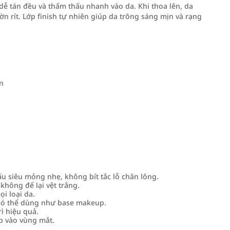
dễ tán đều và thẩm thấu nhanh vào da. Khi thoa lên, da
rít. Lớp finish tự nhiên giúp da trông sáng mịn và rạng
n
u siêu mỏng nhẹ, không bít tắc lỗ chân lông.
không để lại vệt trắng.
i loại da.
 có thể dùng như base makeup.
rì hiệu quả.
p vào vùng mắt.