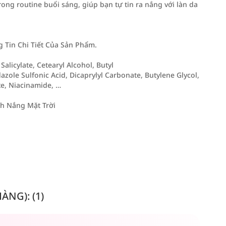
ng routine buổi sáng, giúp bạn tự tin ra nắng với làn da
Tin Chi Tiết Của Sản Phẩm.
alicylate, Cetearyl Alcohol, Butyl
le Sulfonic Acid, Dicaprylyl Carbonate, Butylene Glycol,
te, Niacinamide, …
nh Nắng Mặt Trời
NG): (1)