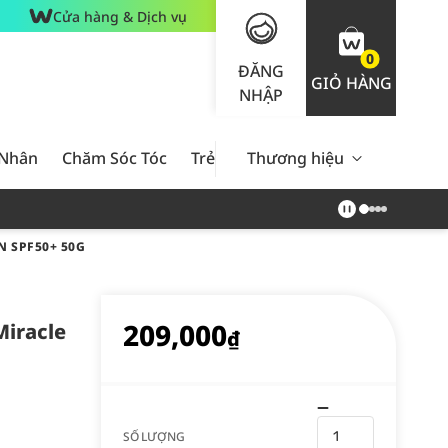
Cửa hàng & Dịch vụ
0
ĐĂNG
GIỎ HÀNG
NHẬP
 Nhân
Chăm Sóc Tóc
Trẻ Em
Thương hiệu
Nam Giới
Chăm Sóc 
 SPF50+ 50G
209,000
iracle
₫
SỐ LƯỢNG