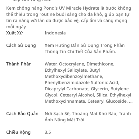
Kem chống nắng Pond's UV Miracle Hydrate là bước không
thể thiếu trong routine buổi sáng cho da khô, giúp bạn tự
tin ra nắng với làn da được bảo vệ, cấp ẩm và căng mọng
mỗi ngày.
Xuất Xứ
Indonesia
Cách Sử Dụng
Xem Hướng Dẫn Sử Dụng Trong Phần
Thông Tin Chi Tiết Của Sản Phẩm.
Thành Phần
Water, Octocrylene, Dimethicone,
Ethylhexyl Salicylate, Butyl
Methoxydibenzoylmethane,
Phenylbenzimidazole Sulfonic Acid,
Dicaprylyl Carbonate, Glycerin, Butylene
Glycol, Cetearyl Alcohol, Silica, Ethylhexyl
Methoxycinnamate, Cetearyl Glucoside, …
Cách Bảo Quản
Nơi Sạch Sẽ, Thoáng Mat Khô Ráo, Tránh
Ánh Nắng Mặt Trời
Chiều Rộng
3.5