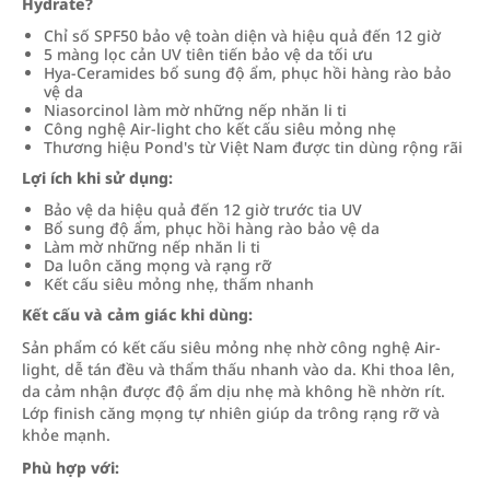
Hydrate?
Chỉ số SPF50 bảo vệ toàn diện và hiệu quả đến 12 giờ
5 màng lọc cản UV tiên tiến bảo vệ da tối ưu
Hya-Ceramides bổ sung độ ẩm, phục hồi hàng rào bảo
vệ da
Niasorcinol làm mờ những nếp nhăn li ti
Công nghệ Air-light cho kết cấu siêu mỏng nhẹ
Thương hiệu Pond's từ Việt Nam được tin dùng rộng rãi
Lợi ích khi sử dụng:
Bảo vệ da hiệu quả đến 12 giờ trước tia UV
Bổ sung độ ẩm, phục hồi hàng rào bảo vệ da
Làm mờ những nếp nhăn li ti
Da luôn căng mọng và rạng rỡ
Kết cấu siêu mỏng nhẹ, thấm nhanh
Kết cấu và cảm giác khi dùng:
Sản phẩm có kết cấu siêu mỏng nhẹ nhờ công nghệ Air-
light, dễ tán đều và thẩm thấu nhanh vào da. Khi thoa lên,
da cảm nhận được độ ẩm dịu nhẹ mà không hề nhờn rít.
Lớp finish căng mọng tự nhiên giúp da trông rạng rỡ và
khỏe mạnh.
Phù hợp với: