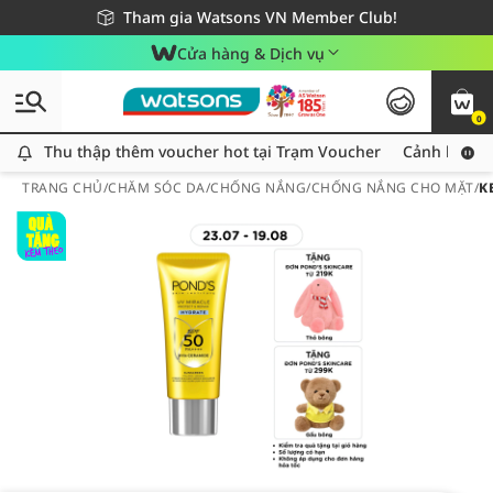
Giao hàng nhanh 24h - Áp dụng khu vực TP. Hồ Chí Minh
Miễn phí giao hàng cho đơn hàng từ 249,000Đ
Tham gia Watsons VN Member Club!
Cửa hàng & Dịch vụ
0
Thu thập thêm voucher hot tại Trạm Voucher
Thu thập thêm voucher hot tại Trạm Voucher
Cảnh báo An
TRANG CHỦ
/
CHĂM SÓC DA
/
CHỐNG NẮNG
/
CHỐNG NẮNG CHO MẶT
/
K