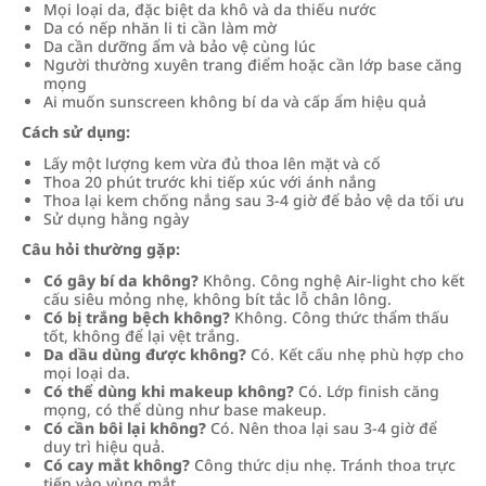
Mọi loại da, đặc biệt da khô và da thiếu nước
Da có nếp nhăn li ti cần làm mờ
Da cần dưỡng ẩm và bảo vệ cùng lúc
Người thường xuyên trang điểm hoặc cần lớp base căng
mọng
Ai muốn sunscreen không bí da và cấp ẩm hiệu quả
Cách sử dụng:
Lấy một lượng kem vừa đủ thoa lên mặt và cổ
Thoa 20 phút trước khi tiếp xúc với ánh nắng
Thoa lại kem chống nắng sau 3-4 giờ để bảo vệ da tối ưu
Sử dụng hằng ngày
Câu hỏi thường gặp:
Có gây bí da không?
Không. Công nghệ Air-light cho kết
cấu siêu mỏng nhẹ, không bít tắc lỗ chân lông.
Có bị trắng bệch không?
Không. Công thức thẩm thấu
tốt, không để lại vệt trắng.
Da dầu dùng được không?
Có. Kết cấu nhẹ phù hợp cho
mọi loại da.
Có thể dùng khi makeup không?
Có. Lớp finish căng
mọng, có thể dùng như base makeup.
Có cần bôi lại không?
Có. Nên thoa lại sau 3-4 giờ để
duy trì hiệu quả.
Có cay mắt không?
Công thức dịu nhẹ. Tránh thoa trực
tiếp vào vùng mắt.