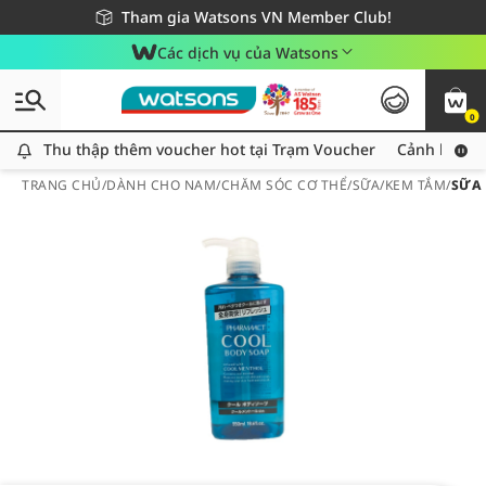
Giao hàng nhanh 24h - Áp dụng khu vực TP. Hồ Chí Minh
Miễn phí giao hàng cho đơn hàng từ 249,000Đ
Tham gia Watsons VN Member Club!
Các dịch vụ của Watsons
0
Thu thập thêm voucher hot tại Trạm Voucher
Thu thập thêm voucher hot tại Trạm Voucher
Cảnh báo An
TRANG CHỦ
/
DÀNH CHO NAM
/
CHĂM SÓC CƠ THỂ
/
SỮA/KEM TẮM
/
SỮA