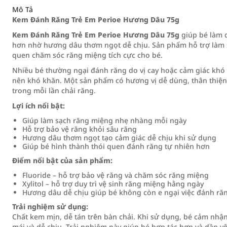
Mô Tả
Kem Đánh Răng Trẻ Em Perioe Hương Dâu 75g
Kem Đánh Răng Trẻ Em Perioe Hương Dâu 75g
giúp bé làm q
hơn nhờ hương dâu thơm ngọt dễ chịu. Sản phẩm hỗ trợ làm s
quen chăm sóc răng miệng tích cực cho bé.
Nhiều bé thường ngại đánh răng do vị cay hoặc cảm giác khó ch
nên khó khăn. Một sản phẩm có hương vị dễ dùng, thân thiện v
trong mỗi lần chải răng.
Lợi ích nổi bật:
Giúp làm sạch răng miệng nhẹ nhàng mỗi ngày
Hỗ trợ bảo vệ răng khỏi sâu răng
Hương dâu thơm ngọt tạo cảm giác dễ chịu khi sử dụng
Giúp bé hình thành thói quen đánh răng tự nhiên hơn
Điểm nổi bật của sản phẩm:
Fluoride – hỗ trợ bảo vệ răng và chăm sóc răng miệng
Xylitol – hỗ trợ duy trì vệ sinh răng miệng hằng ngày
Hương dâu dễ chịu giúp bé không còn e ngại việc đánh ră
Trải nghiệm sử dụng:
Chất kem mịn, dễ tán trên bàn chải. Khi sử dụng, bé cảm nhận
mái và dễ chịu. Trải nghiệm này giúp bé hợp tác hơn và dần y