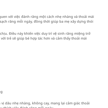
uen với việc đánh răng một cách nhẹ nhàng và thoải mái
ạch răng mỗi ngày, đồng thời giúp ba mẹ xây dựng thói
ịu. Điều này khiến việc duy trì vệ sinh răng miệng trở
ới trẻ sẽ giúp bé hợp tác hơn và cảm thấy thoải mái
ng
 vị dâu nhẹ nhàng, không cay, mang lại cảm giác thoải
êu thích việc đánh răng mỗi ngày.