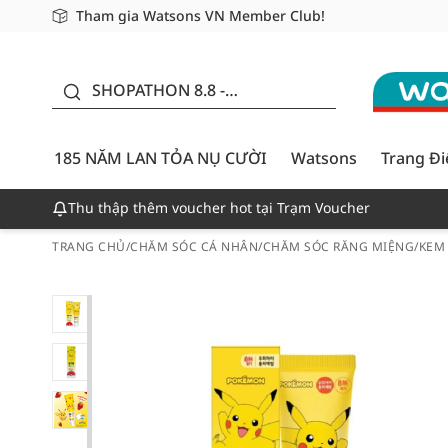
Tham gia Watsons VN Member Club!
Miễn phí giao hàng cho đơn hàng từ 249,000Đ
Giao hàng nhanh 24h - Áp dụng khu vực TP. Hồ Chí M
185 NĂM LAN TỎA NỤ
CƯỜI - GIẢM ĐẾN
SHOPATHON 8.8 -
50%
DEAL ĐỈNH
185 NĂM LAN TỎA NỤ CƯỜI
Watsons
Trang Đ
Thu thập thêm voucher hot tại Trạm Voucher
TRANG CHỦ
/
CHĂM SÓC CÁ NHÂN
/
CHĂM SÓC RĂNG MIỆNG
/
KEM