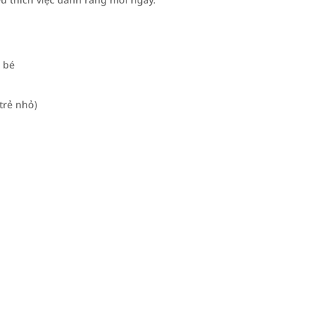
 bé
trẻ nhỏ)