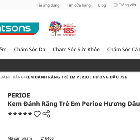
inh
Tiếng Việt
Tải ứng dụng
Tìm cửa hàng
Blog
iểm
Chăm Sóc Da
Chăm Sóc Sức Khỏe
Chăm Sóc Cá
 ĐÁNH RĂNG
/
KEM ĐÁNH RĂNG TRẺ EM PERIOE HƯƠNG DÂU 75G
PERIOE
Kem Đánh Răng Trẻ Em Perioe Hương Dâu
Mã sản phẩm
216405