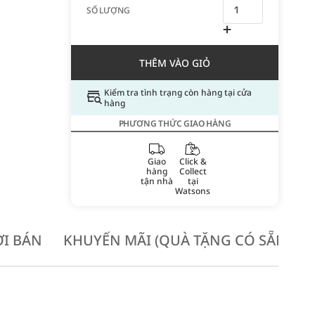
SỐ LƯỢNG
THÊM VÀO GIỎ
Kiểm tra tình trạng còn hàng tại cửa
hàng
PHƯƠNG THỨC GIAO HÀNG
Giao
Click &
hàng
Collect
tận nhà
tại
Watsons
I BÁN
KHUYẾN MÃI (QUÀ TẶNG CÓ SẴN KH