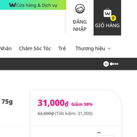
Cửa hàng & Dịch vụ
0
ĐĂNG
GIỎ HÀNG
NHẬP
 Nhân
Chăm Sóc Tóc
Trẻ Em
Thương hiệu
Nam Giới
Chăm Sóc 
31,000
 75g
₫
Giảm 50%
62,000₫
(Tiết kiệm: 31,000)