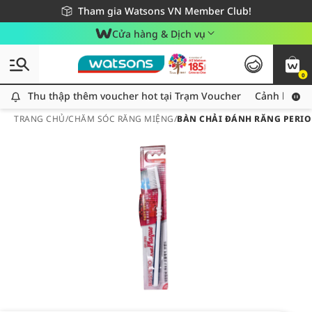
Giao hàng nhanh 24h - Áp dụng khu vực TP. Hồ Chí Minh
Miễn phí giao hàng cho đơn hàng từ 249,000Đ
Tham gia Watsons VN Member Club!
Cửa hàng & Dịch vụ
0
Thu thập thêm voucher hot tại Trạm Voucher
Thu thập thêm voucher hot tại Trạm Voucher
Cảnh báo An
TRANG CHỦ
/
CHĂM SÓC RĂNG MIỆNG
/
BÀN CHẢI ĐÁNH RĂNG PERIOE