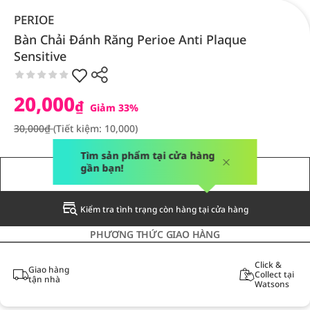
PERIOE
Bàn Chải Đánh Răng Perioe Anti Plaque
Sensitive
20,000
₫
Giảm 33%
30,000₫
(Tiết kiệm: 10,000)
Tìm sản phẩm tại cửa hàng
gần bạn!
THÔNG BÁO CHO TÔI
Kiểm tra tình trạng còn hàng tại cửa hàng
PHƯƠNG THỨC GIAO HÀNG
Click &
Giao hàng
Collect tại
tận nhà
Watsons