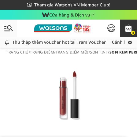
Giao hàng nhanh 24h - Áp dụng khu vực TP. Hồ Chí Minh
Miễn phí giao hàng cho đơn hàng từ 249,000Đ
Tham gia Watsons VN Member Club!
Cửa hàng & Dịch vụ
0
Thu thập thêm voucher hot tại Trạm Voucher
Thu thập thêm voucher hot tại Trạm Voucher
Cảnh báo An
TRANG CHỦ
/
TRANG ĐIỂM
/
TRANG ĐIỂM MÔI
/
SON TINT
/
SON KEM PER