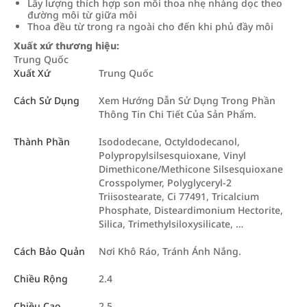
Lấy lượng thích hợp son môi thoa nhẹ nhàng dọc theo
đường môi từ giữa môi
Thoa đều từ trong ra ngoài cho đến khi phủ đầy môi
Xuất xứ thương hiệu:
Trung Quốc
Xuất Xứ
Trung Quốc
Cách Sử Dụng
Xem Hướng Dẫn Sử Dụng Trong Phần
Thông Tin Chi Tiết Của Sản Phẩm.
Thành Phần
Isododecane, Octyldodecanol,
Polypropylsilsesquioxane, Vinyl
Dimethicone/Methicone Silsesquioxane
Crosspolymer, Polyglyceryl-2
Triisostearate, Ci 77491, Tricalcium
Phosphate, Disteardimonium Hectorite,
Silica, Trimethylsiloxysilicate, …
Cách Bảo Quản
Nơi Khô Ráo, Tránh Ánh Nắng.
Chiều Rộng
2.4
Chiều Cao
2.5