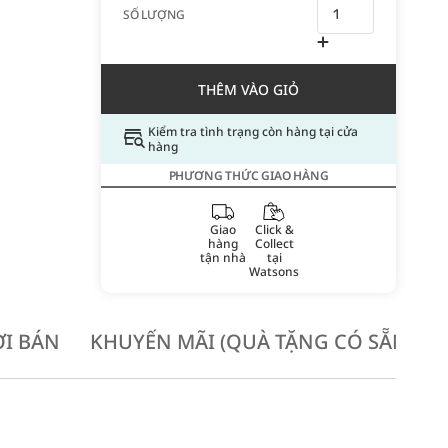
SỐ LƯỢNG
THÊM VÀO GIỎ
Kiểm tra tình trạng còn hàng tại cửa
hàng
PHƯƠNG THỨC GIAO HÀNG
Giao
Click &
hàng
Collect
tận nhà
tại
Watsons
I BÁN
KHUYẾN MÃI (QUÀ TẶNG CÓ SẴN KH