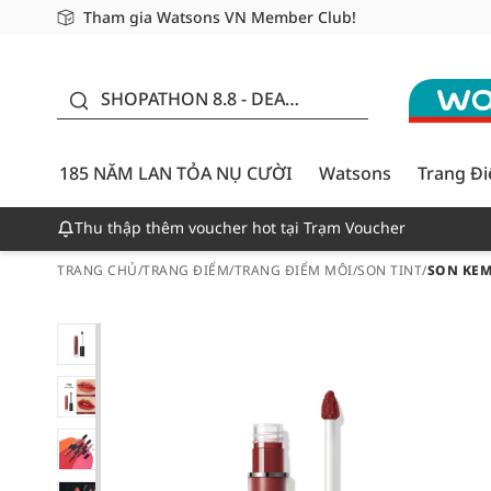
Tham gia Watsons VN Member Club!
Miễn phí giao hàng cho đơn hàng từ 249,000Đ
Giao hàng nhanh 24h - Áp dụng khu vực TP. Hồ Chí M
185 NĂM LAN TỎA NỤ
CƯỜI - GIẢM ĐẾN 50%
SHOPATHON 8.8 - DEAL
ĐỈNH
185 NĂM LAN TỎA NỤ CƯỜI
Watsons
Trang Đ
Thu thập thêm voucher hot tại Trạm Voucher
TRANG CHỦ
/
TRANG ĐIỂM
/
TRANG ĐIỂM MÔI
/
SON TINT
/
SON KEM