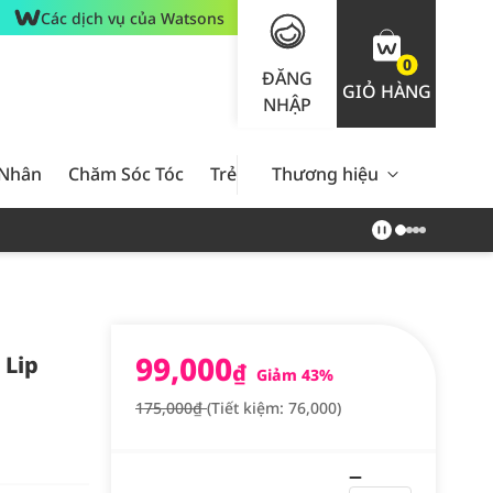
Các dịch vụ của Watsons
0
ĐĂNG
GIỎ HÀNG
NHẬP
 Nhân
Chăm Sóc Tóc
Trẻ Em
Thương hiệu
Nam Giới
Chăm Sóc 
99,000
 Lip
₫
Giảm 43%
175,000₫
(Tiết kiệm: 76,000)