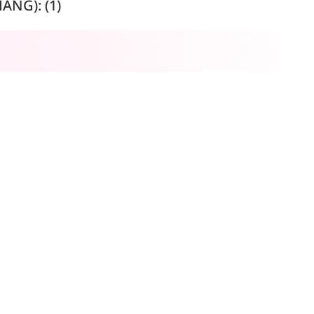
NG): (1)