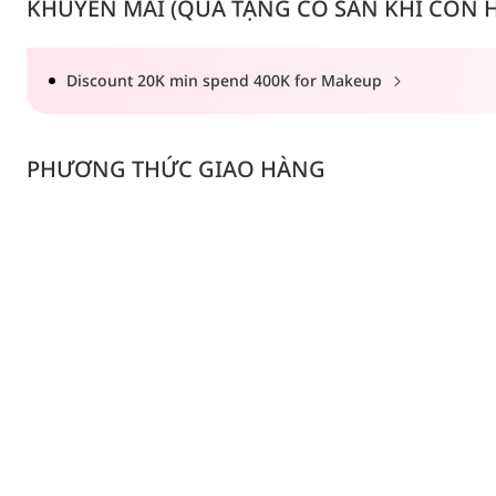
KHUYẾN MÃI (QUÀ TẶNG CÓ SẴN KHI CÒN HÀ
Discount 20K min spend 400K for Makeup
PHƯƠNG THỨC GIAO HÀNG