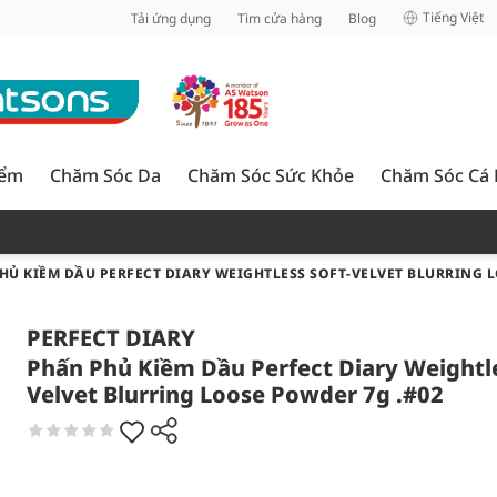
inh
Tiếng Việt
Tải ứng dụng
Tìm cửa hàng
Blog
iểm
Chăm Sóc Da
Chăm Sóc Sức Khỏe
Chăm Sóc Cá
HỦ KIỀM DẦU PERFECT DIARY WEIGHTLESS SOFT-VELVET BLURRING L
PERFECT DIARY
Phấn Phủ Kiềm Dầu Perfect Diary Weightle
Velvet Blurring Loose Powder 7g .#02