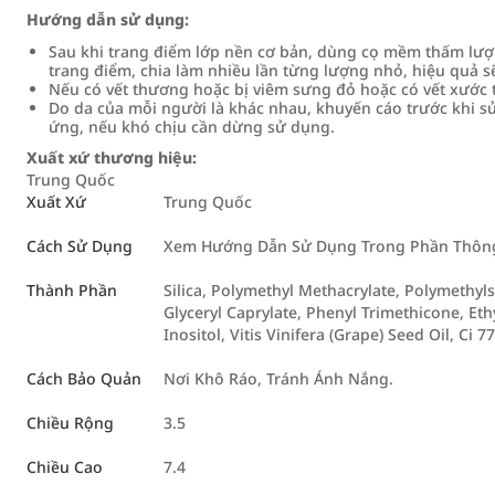
Hướng dẫn sử dụng:
Sau khi trang điểm lớp nền cơ bản, dùng cọ mềm thấm lượ
trang điểm, chia làm nhiều lần từng lượng nhỏ, hiệu quả sẽ
Nếu có vết thương hoặc bị viêm sưng đỏ hoặc có vết xước
Do da của mỗi người là khác nhau, khuyến cáo trước khi sử
ứng, nếu khó chịu cần dừng sử dụng.
Xuất xứ thương hiệu:
Trung Quốc
Xuất Xứ
Trung Quốc
Cách Sử Dụng
Xem Hướng Dẫn Sử Dụng Trong Phần Thông 
Thành Phần
Silica, Polymethyl Methacrylate, Polymethyl
Glyceryl Caprylate, Phenyl Trimethicone, Eth
Inositol, Vitis Vinifera (Grape) Seed Oil, Ci 7
Cách Bảo Quản
Nơi Khô Ráo, Tránh Ánh Nắng.
Chiều Rộng
3.5
Chiều Cao
7.4