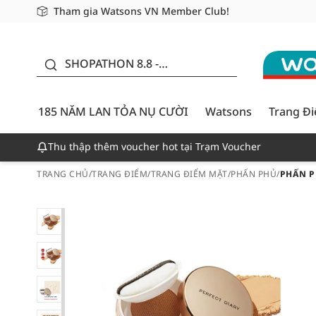
Tham gia Watsons VN Member Club!
Miễn phí giao hàng cho đơn hàng từ 249,000Đ
Giao hàng nhanh 24h - Áp dụng khu vực TP. Hồ Chí M
185 NĂM LAN TỎA NỤ
CƯỜI - GIẢM ĐẾN
SHOPATHON 8.8 -
50%
DEAL ĐỈNH
185 NĂM LAN TỎA NỤ CƯỜI
Watsons
Trang Đ
Thu thập thêm voucher hot tại Trạm Voucher
TRANG CHỦ
/
TRANG ĐIỂM
/
TRANG ĐIỂM MẶT
/
PHẤN PHỦ
/
PHẤN P