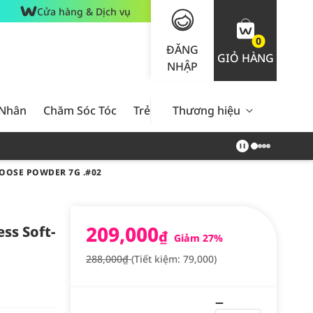
Cửa hàng & Dịch vụ
0
ĐĂNG
GIỎ HÀNG
NHẬP
 Nhân
Chăm Sóc Tóc
Trẻ Em
Thương hiệu
Nam Giới
Chăm Sóc 
OOSE POWDER 7G .#02
209,000
ss Soft-
₫
Giảm 27%
288,000₫
(Tiết kiệm: 79,000)