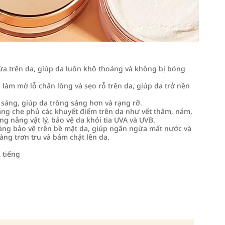
hừa trên da, giúp da luôn khô thoáng và không bị bóng
g làm mờ lỗ chân lông và sẹo rỗ trên da, giúp da trở nên
sáng, giúp da trông sáng hơn và rạng rỡ.
năng che phủ các khuyết điểm trên da như vết thâm, nám,
g nắng vật lý, bảo vệ da khỏi tia UVA và UVB.
màng bảo vệ trên bề mặt da, giúp ngăn ngừa mất nước và
ng trơn tru và bám chặt lên da.
 tiếng