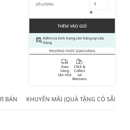
SỐ LƯỢNG
THÊM VÀO GIỎ
Kiểm tra tình trạng còn hàng tại cửa
hàng
PHƯƠNG THỨC GIAO HÀNG
Giao
Click &
hàng
Collect
tận nhà
tại
Watsons
I BÁN
KHUYẾN MÃI (QUÀ TẶNG CÓ SẴN KH