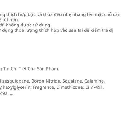
ng thích hợp bột, và thoa đều nhẹ nhàng lên mặt chỗ cần
 tốt hơn.
 thì không được sử dụng.
 dụng thoa lượng thích hợp vào sau tai để kiểm tra dị
Tin Chi Tiết Của Sản Phẩm.
silsesquioxane, Boron Nitride, Squalane, Calamine,
ylhexylglycerin, Fragrance, Dimethicone, Ci 77491,
7492, …