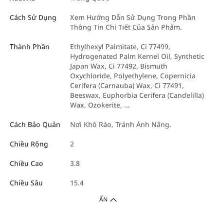
Cách Sử Dụng
Xem Hướng Dẫn Sử Dụng Trong Phần
Thông Tin Chi Tiết Của Sản Phẩm.
Thành Phần
Ethylhexyl Palmitate, Ci 77499,
Hydrogenated Palm Kernel Oil, Synthetic
Japan Wax, Ci 77492, Bismuth
Oxychloride, Polyethylene, Copernicia
Cerifera (Carnauba) Wax, Ci 77491,
Beeswax, Euphorbia Cerifera (Candelilla)
Wax, Ozokerite, …
Cách Bảo Quản
Nơi Khô Ráo, Tránh Ánh Nắng.
Chiều Rộng
2
Chiều Cao
3.8
Chiều Sâu
15.4
ẨN