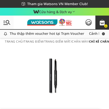
Giao hàng nhanh 24h - Áp dụng khu vực TP. Hồ Chí Minh
Miễn phí giao hàng cho đơn hàng từ 249,000Đ
Tham gia Watsons VN Member Club!
Cửa hàng & Dịch vụ
0
Thu thập thêm voucher hot tại Trạm Voucher
Thu thập thêm voucher hot tại Trạm Voucher
Cảnh báo An
TRANG CHỦ
/
TRANG ĐIỂM
/
TRANG ĐIỂM MẮT
/
CHÂN MÀY
/
CHÌ KẺ CHÂN