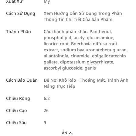
Xuất Xứ
Mỹ
Cách Sử Dụng
Xem Hướng Dẫn Sử Dụng Trong Phần
Thông Tin Chi Tiết Của Sản Phẩm.
Thành Phần
Các thành phần khác: Panthenol,
phospholipid, acetyl glucosamine,
licorice root, Boerhavia diffusa root
extract, sodium hyaluronatebeta-glucan,
allantoinnia, cinamide, epigallocatechin
gallate, dipotassium glycyrrhizate,
ascorbyl glucoside, genis
Cách Bảo Quản
Để Nơi Khô Ráo , Thoáng Mát, Tránh Ánh
Nắng Trực Tiếp
Chiều Rộng
6.2
Chiều Cao
26
Chiều Sâu
9
ẨN