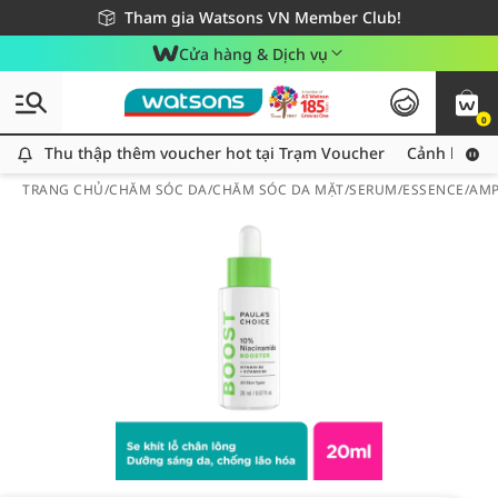
Giao hàng nhanh 24h - Áp dụng khu vực TP. Hồ Chí Minh
Miễn phí giao hàng cho đơn hàng từ 249,000Đ
Tham gia Watsons VN Member Club!
Cửa hàng & Dịch vụ
0
Thu thập thêm voucher hot tại Trạm Voucher
Thu thập thêm voucher hot tại Trạm Voucher
Cảnh báo An
TRANG CHỦ
/
CHĂM SÓC DA
/
CHĂM SÓC DA MẶT
/
SERUM/ESSENCE/AM