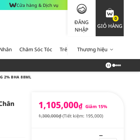
Cửa hàng & Dịch vụ
0
ĐĂNG
GIỎ HÀNG
NHẬP
 Nhân
Chăm Sóc Tóc
Trẻ Em
Thương hiệu
Nam Giới
Chăm Sóc 
NG 2% BHA 88ML
1,105,000
 Chân
₫
Giảm 15%
1,300,000₫
(Tiết kiệm: 195,000)