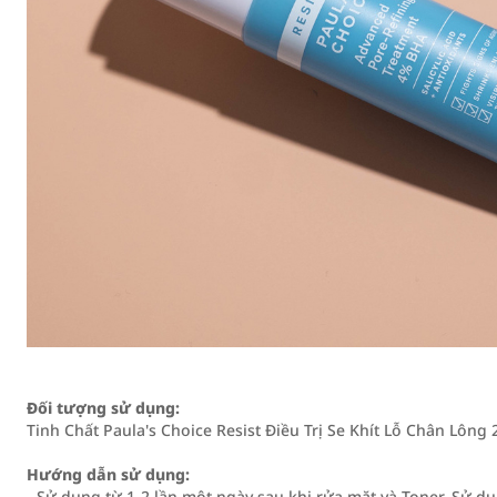
Đối tượng sử dụng:
Tinh Chất Paula's Choice Resist Điều Trị Se Khít Lỗ Chân Lôn
Hướng dẫn sử dụng:
- Sử dụng từ 1-2 lần một ngày sau khi rửa mặt và Toner. Sử d