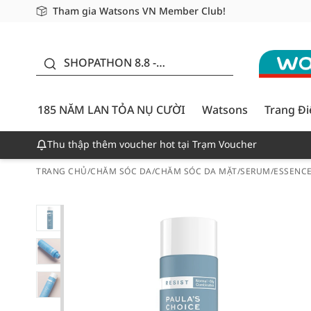
Tham gia Watsons VN Member Club!
Miễn phí giao hàng cho đơn hàng từ 249,000Đ
Giao hàng nhanh 24h - Áp dụng khu vực TP. Hồ Chí M
185 NĂM LAN TỎA NỤ
CƯỜI - GIẢM ĐẾN
SHOPATHON 8.8 -
50%
DEAL ĐỈNH
185 NĂM LAN TỎA NỤ CƯỜI
Watsons
Trang Đ
Thu thập thêm voucher hot tại Trạm Voucher
TRANG CHỦ
/
CHĂM SÓC DA
/
CHĂM SÓC DA MẶT
/
SERUM/ESSENC