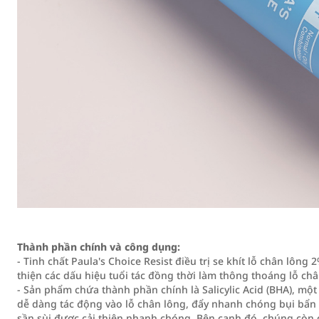
Thành phần chính và công dụng:
- Tinh chất Paula's Choice Resist điều trị se khít lỗ chân lông
thiện các dấu hiệu tuổi tác đồng thời làm thông thoáng lỗ chân 
- Sản phẩm chứa thành phần chính là Salicylic Acid (BHA), một 
dễ dàng tác động vào lỗ chân lông, đẩy nhanh chóng bụi bẩn
sần sùi được cải thiện nhanh chóng. Bên cạnh đó, chúng cò