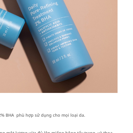
g 2% BHA phù hợp sử dụng cho mọi loại da.
ụng một lượng vừa đủ lên miếng bông tẩy trang, và thoa