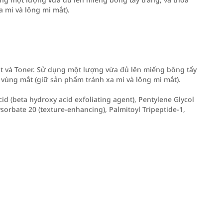
 mi và lông mi mắt).
ặt và Toner. Sử dụng một lượng vừa đủ lên miếng bông tẩy
ả vùng mắt (giữ sản phẩm tránh xa mi và lông mi mắt).
cid (beta hydroxy acid exfoliating agent), Pentylene Glycol
ysorbate 20 (texture-enhancing), Palmitoyl Tripeptide-1,