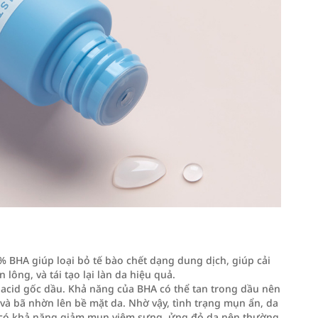
 2% BHA giúp loại bỏ tế bào chết dạng dung dịch, giúp cải
lông, và tái tạo lại làn da hiệu quả.
acid gốc dầu. Khả năng của BHA có thể tan trong dầu nên
 và bã nhờn lên bề mặt da. Nhờ vậy, tình trạng mụn ẩn, da
n có khả năng giảm mụn viêm sưng, ửng đỏ da nên thường