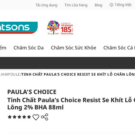
inh
Tiếng Việt
Tải ứng dụng
Tìm cửa hàng
Blog
iểm
Chăm Sóc Da
Chăm Sóc Sức Khỏe
Chăm Sóc Cá
E/AMPOULE
/
TINH CHẤT PAULA'S CHOICE RESIST SE KHÍT LỖ CHÂN LÔ
PAULA'S CHOICE
Tinh Chất Paula's Choice Resist Se Khít Lỗ
Lông 2% BHA 88ml