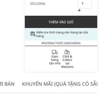
SỐ LƯỢNG
THÊM VÀO GIỎ
Kiểm tra tình trạng còn hàng tại cửa
hàng
PHƯƠNG THỨC GIAO HÀNG
Giao
Click &
hàng
Collect
tận nhà
tại
Watsons
I BÁN
KHUYẾN MÃI (QUÀ TẶNG CÓ SẴN KH