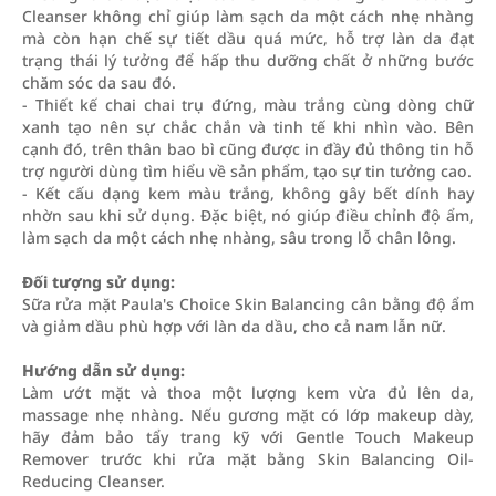
Cleanser không chỉ giúp làm sạch da một cách nhẹ nhàng
mà còn hạn chế sự tiết dầu quá mức, hỗ trợ làn da đạt
trạng thái lý tưởng để hấp thu dưỡng chất ở những bước
chăm sóc da sau đó.
- Thiết kế chai chai trụ đứng, màu trắng cùng dòng chữ
xanh tạo nên sự chắc chắn và tinh tế khi nhìn vào. Bên
cạnh đó, trên thân bao bì cũng được in đầy đủ thông tin hỗ
trợ người dùng tìm hiểu về sản phẩm, tạo sự tin tưởng cao.
- Kết cấu dạng kem màu trắng, không gây bết dính hay
nhờn sau khi sử dụng. Đặc biệt, nó giúp điều chỉnh độ ẩm,
làm sạch da một cách nhẹ nhàng, sâu trong lỗ chân lông.
Đối tượng sử dụng:
Sữa rửa mặt Paula's Choice Skin Balancing cân bằng độ ẩm
và giảm dầu phù hợp với làn da dầu, cho cả nam lẫn nữ.
Hướng dẫn sử dụng:
Làm ướt mặt và thoa một lượng kem vừa đủ lên da,
massage nhẹ nhàng. Nếu gương mặt có lớp makeup dày,
hãy đảm bảo tẩy trang kỹ với Gentle Touch Makeup
Remover trước khi rửa mặt bằng Skin Balancing Oil-
Reducing Cleanser.