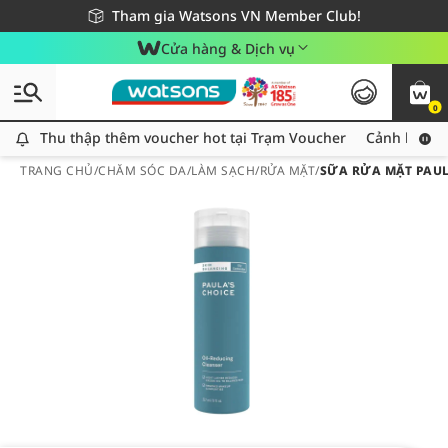
Giao hàng nhanh 24h - Áp dụng khu vực TP. Hồ Chí Minh
Miễn phí giao hàng cho đơn hàng từ 249,000Đ
Tham gia Watsons VN Member Club!
Cửa hàng & Dịch vụ
0
Thu thập thêm voucher hot tại Trạm Voucher
Thu thập thêm voucher hot tại Trạm Voucher
Cảnh báo An
TRANG CHỦ
/
CHĂM SÓC DA
/
LÀM SẠCH
/
RỬA MẶT
/
SỮA RỬA MẶT PAUL