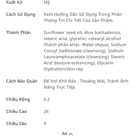
Xuất Xứ
Mỹ
Cách Sử Dụng
Xem Hướng Dẫn Sử Dụng Trong Phần
Thông Tin Chi Tiết Của Sản Phẩm.
Thành Phần
Sunflower seed oil, Aloe barbadensis,
stearic acid, glycerin, cetearyl alcohol
Thành phần khác: Water (Aqua), Sodium
Cocoyl Isethionate (cleansing), Sodium
Lauroamphoacetate (cleansing), Stearic
Acid (texture-enhancing), Glycerin
(hydration/skin rep
Cách Bảo Quản
Để Nơi Khô Ráo , Thoáng Mát, Tránh Ánh
Nắng Trực Tiếp
Chiều Rộng
6.2
Chiều Cao
26
Chiều Sâu
9
ẨN