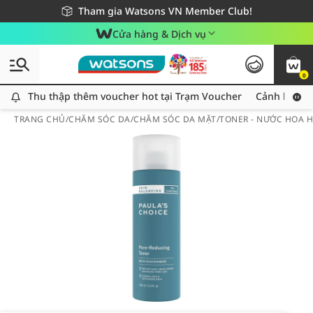
Giao hàng nhanh 24h - Áp dụng khu vực TP. Hồ Chí Minh
Miễn phí giao hàng cho đơn hàng từ 249,000Đ
Tham gia Watsons VN Member Club!
Cửa hàng & Dịch vụ
0
Thu thập thêm voucher hot tại Trạm Voucher
Thu thập thêm voucher hot tại Trạm Voucher
Cảnh báo An
TRANG CHỦ
/
CHĂM SÓC DA
/
CHĂM SÓC DA MẶT
/
TONER - NƯỚC HOA 