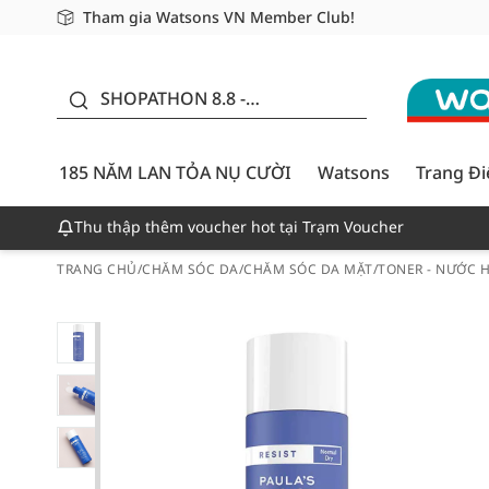
Tham gia Watsons VN Member Club!
Miễn phí giao hàng cho đơn hàng từ 249,000Đ
Giao hàng nhanh 24h - Áp dụng khu vực TP. Hồ Chí M
185 NĂM LAN TỎA NỤ
CƯỜI - GIẢM ĐẾN
SHOPATHON 8.8 -
50%
DEAL ĐỈNH
185 NĂM LAN TỎA NỤ CƯỜI
Watsons
Trang Đ
Thu thập thêm voucher hot tại Trạm Voucher
TRANG CHỦ
/
CHĂM SÓC DA
/
CHĂM SÓC DA MẶT
/
TONER - NƯỚC 