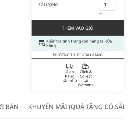
SỐ LƯỢNG
THÊM VÀO GIỎ
Kiểm tra tình trạng còn hàng tại cửa
hàng
PHƯƠNG THỨC GIAO HÀNG
Giao
Click &
hàng
Collect
tận nhà
tại
Watsons
I BÁN
KHUYẾN MÃI (QUÀ TẶNG CÓ SẴN KH