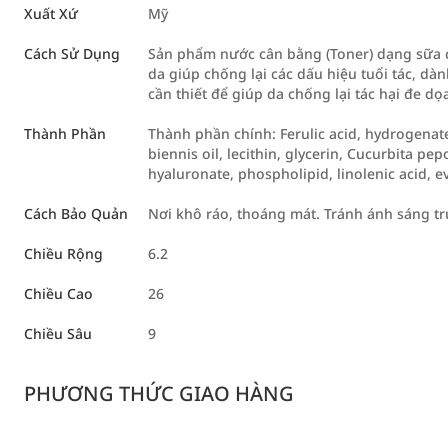
Xuất Xứ
Mỹ
Cách Sử Dụng
Sản phẩm nước cân bằng (Toner) dạng sữa
da giúp chống lại các dấu hiệu tuổi tác, dà
cần thiết để giúp da chống lại tác hại đe dọ
Thành Phần
Thành phần chính: Ferulic acid, hydrogenat
biennis oil, lecithin, glycerin, Cucurbita pep
hyaluronate, phospholipid, linolenic acid, e
Cách Bảo Quản
Nơi khô ráo, thoáng mát. Tránh ánh sáng tr
Chiều Rộng
6.2
Chiều Cao
26
Chiều Sâu
9
PHƯƠNG THỨC GIAO HÀNG