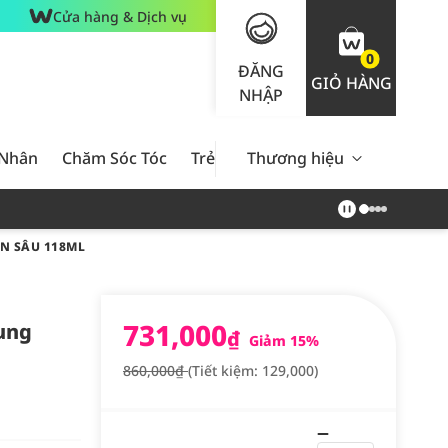
Cửa hàng & Dịch vụ
0
ĐĂNG
GIỎ HÀNG
NHẬP
 Nhân
Chăm Sóc Tóc
Trẻ Em
Thương hiệu
Nam Giới
Chăm Sóc 
N SÂU 118ML
731,000
Sung
₫
Giảm 15%
860,000₫
(Tiết kiệm: 129,000)