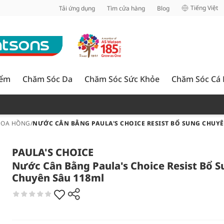
inh
Tiếng Việt
Tải ứng dụng
Tìm cửa hàng
Blog
iểm
Chăm Sóc Da
Chăm Sóc Sức Khỏe
Chăm Sóc Cá
HOA HỒNG
/
NƯỚC CÂN BẰNG PAULA'S CHOICE RESIST BỔ SUNG CHUYÊ
PAULA'S CHOICE
Nước Cân Bằng Paula's Choice Resist Bổ 
Chuyên Sâu 118ml