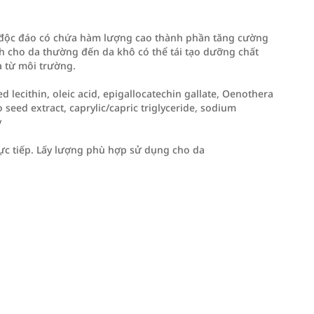
 độc đáo có chứa hàm lượng cao thành phần tăng cường
nh cho da thường đến da khô có thể tái tạo dưỡng chất
a từ môi trường.
ed lecithin, oleic acid, epigallocatechin gallate, Oenothera
o seed extract, caprylic/capric triglyceride, sodium
v
ực tiếp. Lấy lượng phù hợp sử dụng cho da