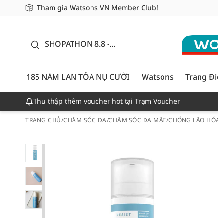
Tham gia Watsons VN Member Club!
Miễn phí giao hàng cho đơn hàng từ 249,000Đ
Giao hàng nhanh 24h - Áp dụng khu vực TP. Hồ Chí M
185 NĂM LAN TỎA NỤ
CƯỜI - GIẢM ĐẾN
SHOPATHON 8.8 -
50%
DEAL ĐỈNH
185 NĂM LAN TỎA NỤ CƯỜI
Watsons
Trang Đ
Thu thập thêm voucher hot tại Trạm Voucher
TRANG CHỦ
/
CHĂM SÓC DA
/
CHĂM SÓC DA MẶT
/
CHỐNG LÃO HÓ