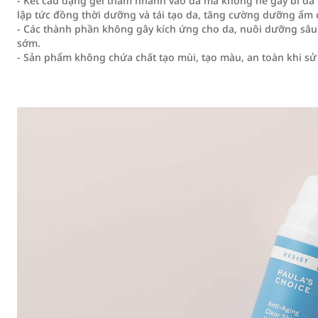
- Kết cấu dạng gel thấm nhanh vào da mà không hề gây bí da 
lập tức đồng thời dưỡng và tái tạo da, tăng cường dưỡng ẩm 
- Các thành phần không gây kích ứng cho da, nuôi dưỡng sâu 
sớm.
- Sản phẩm không chứa chất tạo mùi, tạo màu, an toàn khi sử