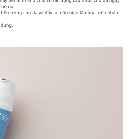
hay bết dính khó chịu có tác dụng cấp nước cho da ngay
cho da.
bên trong cho da và đẩy lùi dấu hiệu lão hóa, nếp nhăn
 dụng.