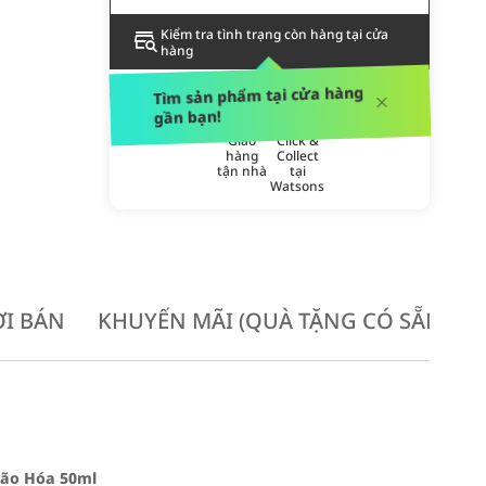
Kiểm tra tình trạng còn hàng tại cửa
hàng
PHƯƠNG THỨC GIAO HÀNG
Tìm sản phẩm tại cửa hàng
gần bạn!
Giao
Click &
hàng
Collect
tận nhà
tại
Watsons
I BÁN
KHUYẾN MÃI (QUÀ TẶNG CÓ SẴN KH
Lão Hóa 50ml