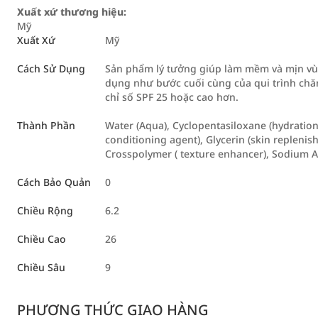
Xuất xứ thương hiệu:
Mỹ
Xuất Xứ
Mỹ
Cách Sử Dụng
Sản phẩm lý tưởng giúp làm mềm và mịn vù
dụng như bước cuối cùng của qui trình ch
chỉ số SPF 25 hoặc cao hơn.
Thành Phần
Water (Aqua), Cyclopentasiloxane (hydratio
conditioning agent), Glycerin (skin repleni
Crosspolymer ( texture enhancer), Sodium A
Cách Bảo Quản
0
Chiều Rộng
6.2
Chiều Cao
26
Chiều Sâu
9
PHƯƠNG THỨC GIAO HÀNG