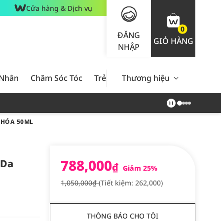
Cửa hàng & Dịch vụ
0
ĐĂNG
GIỎ HÀNG
NHẬP
 Nhân
Chăm Sóc Tóc
Trẻ Em
Thương hiệu
Nam Giới
Chăm Sóc 
 HÓA 50ML
788,000
 Da
₫
Giảm 25%
1,050,000₫
(Tiết kiệm: 262,000)
THÔNG BÁO CHO TÔI