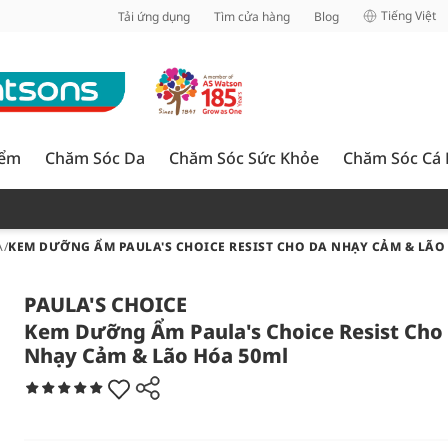
inh
Tiếng Việt
Tải ứng dụng
Tìm cửa hàng
Blog
iểm
Chăm Sóc Da
Chăm Sóc Sức Khỏe
Chăm Sóc Cá
A
/
KEM DƯỠNG ẨM PAULA'S CHOICE RESIST CHO DA NHẠY CẢM & LÃO
PAULA'S CHOICE
Kem Dưỡng Ẩm Paula's Choice Resist Cho
Nhạy Cảm & Lão Hóa 50ml