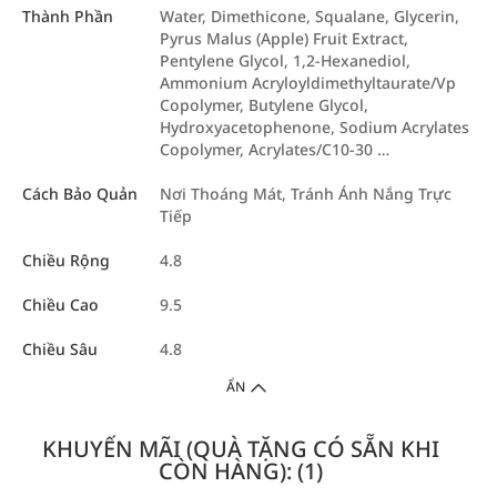
Thành Phần
Water, Dimethicone, Squalane, Glycerin,
Pyrus Malus (Apple) Fruit Extract,
Pentylene Glycol, 1,2-Hexanediol,
Ammonium Acryloyldimethyltaurate/Vp
Copolymer, Butylene Glycol,
Hydroxyacetophenone, Sodium Acrylates
Copolymer, Acrylates/C10-30 …
Cách Bảo Quản
Nơi Thoáng Mát, Tránh Ánh Nắng Trực
Tiếp
Chiều Rộng
4.8
Chiều Cao
9.5
Chiều Sâu
4.8
ẨN
KHUYẾN MÃI (QUÀ TẶNG CÓ SẴN KHI
CÒN HÀNG): (1)