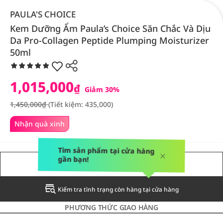
PAULA'S CHOICE
Kem Dưỡng Ẩm Paula’s Choice Săn Chắc Và Dịu
Da Pro-Collagen Peptide Plumping Moisturizer
50ml
1,015,000
₫
Giảm 30%
1,450,000₫
(Tiết kiệm: 435,000)
Nhận quà xinh
Tìm sản phẩm tại cửa hàng
gần bạn!
THÔNG BÁO CHO TÔI
Kiểm tra tình trạng còn hàng tại cửa hàng
PHƯƠNG THỨC GIAO HÀNG