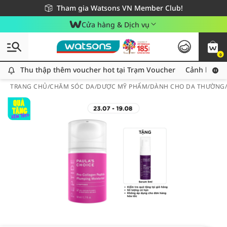
Giao hàng nhanh 24h - Áp dụng khu vực TP. Hồ Chí Minh
Miễn phí giao hàng cho đơn hàng từ 249,000Đ
Tham gia Watsons VN Member Club!
Cửa hàng & Dịch vụ
0
Thu thập thêm voucher hot tại Trạm Voucher
Thu thập thêm voucher hot tại Trạm Voucher
Cảnh báo An
TRANG CHỦ
/
CHĂM SÓC DA
/
DƯỢC MỸ PHẨM
/
DÀNH CHO DA THƯỜNG/