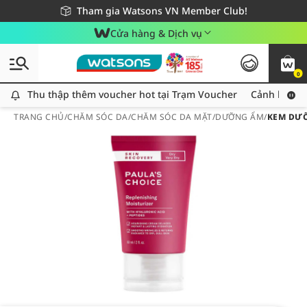
Giao hàng nhanh 24h - Áp dụng khu vực TP. Hồ Chí Minh
Miễn phí giao hàng cho đơn hàng từ 249,000Đ
Tham gia Watsons VN Member Club!
Cửa hàng & Dịch vụ
0
Thu thập thêm voucher hot tại Trạm Voucher
Thu thập thêm voucher hot tại Trạm Voucher
Cảnh báo An
TRANG CHỦ
/
CHĂM SÓC DA
/
CHĂM SÓC DA MẶT
/
DƯỠNG ẨM
/
KEM DƯỠ