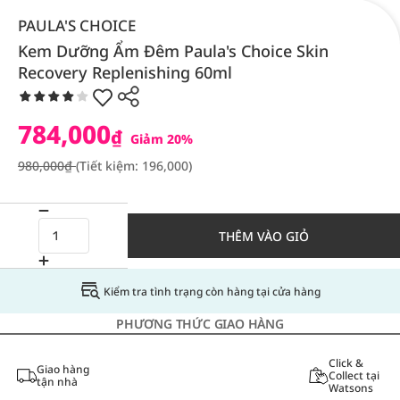
PAULA'S CHOICE
Kem Dưỡng Ẩm Đêm Paula's Choice Skin
Recovery Replenishing 60ml
784,000
₫
Giảm 20%
980,000₫
(Tiết kiệm: 196,000)
THÊM VÀO GIỎ
Kiểm tra tình trạng còn hàng tại cửa hàng
PHƯƠNG THỨC GIAO HÀNG
Click &
Giao hàng
Collect tại
tận nhà
Watsons