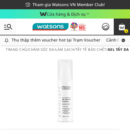
Giao hàng nhanh 24h - Áp dụng khu vực TP. Hồ Chí Minh
Miễn phí giao hàng cho đơn hàng từ 249,000Đ
Tham gia Watsons VN Member Club!
Cửa hàng & Dịch vụ
0
Thu thập thêm voucher hot tại Trạm Voucher
Thu thập thêm voucher hot tại Trạm Voucher
Cảnh báo An
TRANG CHỦ
/
CHĂM SÓC DA
/
LÀM SẠCH
/
TẨY TẾ BÀO CHẾT
/
GEL TẨY DA