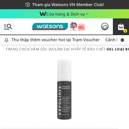
Giao hàng nhanh 24h - Áp dụng khu vực TP. Hồ Chí Minh
Miễn phí giao hàng cho đơn hàng từ 249,000Đ
Tham gia Watsons VN Member Club!
Cửa hàng & Dịch vụ
0
Thu thập thêm voucher hot tại Trạm Voucher
Thu thập thêm voucher hot tại Trạm Voucher
Cảnh báo An
TRANG CHỦ
/
CHĂM SÓC DA
/
LÀM SẠCH
/
TẨY TẾ BÀO CHẾT
/
GEL LOẠI B