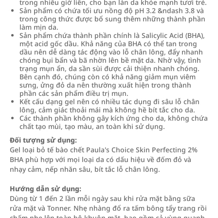
trong nhiều giờ liền, cho bạn làn da khỏe mạnh tươi trẻ.
Sản phẩm có chứa tối ưu nồng độ pH 3.2 &ndash 3.8 và
trong công thức được bổ sung thêm những thành phần
làm mịn da.
Sản phẩm chứa thành phần chính là Salicylic Acid (BHA),
một acid gốc dầu. Khả năng của BHA có thể tan trong
dầu nên dễ dàng tác động vào lỗ chân lông, đẩy nhanh
chóng bụi bẩn và bã nhờn lên bề mặt da. Nhờ vậy, tình
trạng mụn ẩn, da sần sùi được cải thiện nhanh chóng.
Bên cạnh đó, chúng còn có khả năng giảm mụn viêm
sưng, ửng đỏ da nên thường xuất hiện trong thành
phần các sản phẩm điều trị mụn.
Kết cấu dạng gel nên có nhiều tác dụng đi sâu lỗ chân
lông, cảm giác thoải mái mà không hề bít tắc cho da.
Các thành phần không gây kích ứng cho da, không chứa
chất tạo mùi, tạo màu, an toàn khi sử dụng.
Đối tượng sử dụng:
Gel loại bỏ tế bào chết Paula's Choice Skin Perfecting 2%
BHA phù hợp với mọi loại da có dấu hiệu về đốm đỏ và
nhạy cảm, nếp nhăn sâu, bít tắc lỗ chân lông.
Hướng dẫn sử dụng:
Dùng từ 1 đến 2 lần mỗi ngày sau khi rửa mặt bằng sữa
rửa mặt và Tonner. Nhẹ nhàng đổ ra tấm bông tẩy trang rồi
chấm nhẹ lên toàn bộ khuôn mặt, bao gồm cả vùng quanh