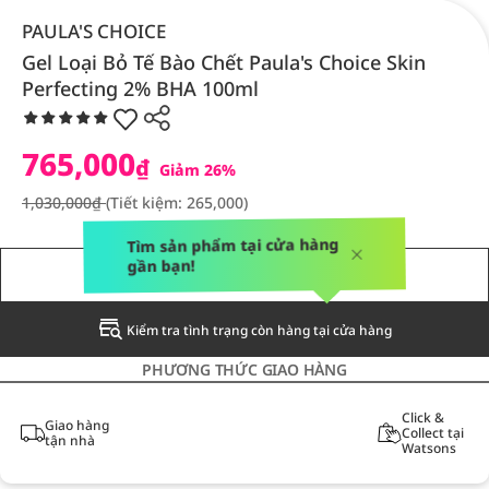
PAULA'S CHOICE
Gel Loại Bỏ Tế Bào Chết Paula's Choice Skin
Perfecting 2% BHA 100ml
765,000
₫
Giảm 26%
1,030,000₫
(Tiết kiệm: 265,000)
Tìm sản phẩm tại cửa hàng
gần bạn!
THÔNG BÁO CHO TÔI
Kiểm tra tình trạng còn hàng tại cửa hàng
PHƯƠNG THỨC GIAO HÀNG
Click &
Giao hàng
Collect tại
tận nhà
Watsons