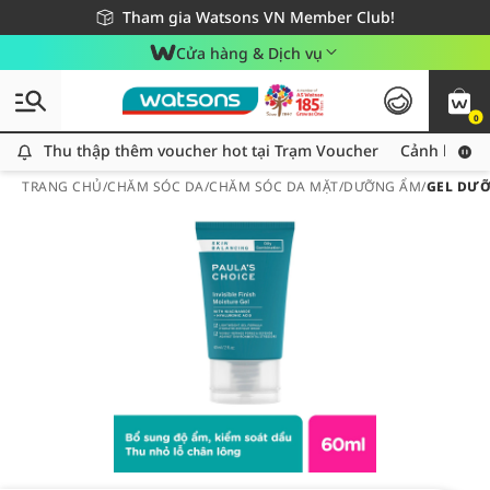
Giao hàng nhanh 24h - Áp dụng khu vực TP. Hồ Chí Minh
Miễn phí giao hàng cho đơn hàng từ 249,000Đ
Tham gia Watsons VN Member Club!
Cửa hàng & Dịch vụ
0
Thu thập thêm voucher hot tại Trạm Voucher
Thu thập thêm voucher hot tại Trạm Voucher
Cảnh báo An
TRANG CHỦ
/
CHĂM SÓC DA
/
CHĂM SÓC DA MẶT
/
DƯỠNG ẨM
/
GEL DƯỠ