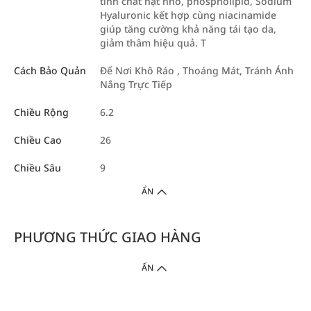
tinh chất hạt nho, phospholipid, Sodium
Hyaluronic kết hợp cùng niacinamide
giúp tăng cường khả năng tái tạo da,
giảm thâm hiệu quả. T
Cách Bảo Quản
Để Nơi Khô Ráo , Thoáng Mát, Tránh Ánh
Nắng Trực Tiếp
Chiều Rộng
6.2
Chiều Cao
26
Chiều Sâu
9
ẨN
PHƯƠNG THỨC GIAO HÀNG
ẨN