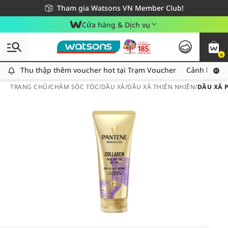
Giao hàng nhanh 24h - Áp dụng khu vực TP. Hồ Chí Minh
Miễn phí giao hàng cho đơn hàng từ 249,000Đ
Tham gia Watsons VN Member Club!
Cửa hàng & Dịch vụ
0
Thu thập thêm voucher hot tại Trạm Voucher
Thu thập thêm voucher hot tại Trạm Voucher
Cảnh báo An
TRANG CHỦ
/
CHĂM SÓC TÓC
/
DẦU XẢ
/
DẦU XẢ THIÊN NHIÊN
/
DẦU XẢ 