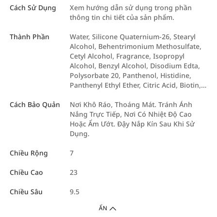
Cách Sử Dụng
Xem hướng dẫn sử dụng trong phần
thông tin chi tiết của sản phẩm.
Thành Phần
Water, Silicone Quaternium-26, Stearyl
Alcohol, Behentrimonium Methosulfate,
Cetyl Alcohol, Fragrance, Isopropyl
Alcohol, Benzyl Alcohol, Disodium Edta,
Polysorbate 20, Panthenol, Histidine,
Panthenyl Ethyl Ether, Citric Acid, Biotin,…
Cách Bảo Quản
Nơi Khô Ráo, Thoáng Mát. Tránh Ánh
Nắng Trực Tiếp, Nơi Có Nhiệt Độ Cao
Hoặc Ẩm Ướt. Đậy Nắp Kín Sau Khi Sử
Dụng.
Chiều Rộng
7
Chiều Cao
23
Chiều Sâu
9.5
ẨN