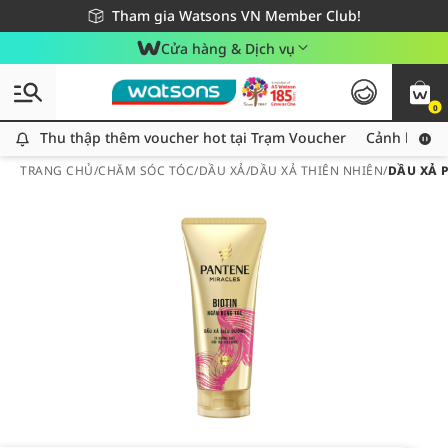
Giao hàng nhanh 24h - Áp dụng khu vực TP. Hồ Chí Minh
Miễn phí giao hàng cho đơn hàng từ 249,000Đ
Tham gia Watsons VN Member Club!
Cửa hàng & Dịch vụ
0
Thu thập thêm voucher hot tại Trạm Voucher
Thu thập thêm voucher hot tại Trạm Voucher
Cảnh báo An
TRANG CHỦ
/
CHĂM SÓC TÓC
/
DẦU XẢ
/
DẦU XẢ THIÊN NHIÊN
/
DẦU XẢ 