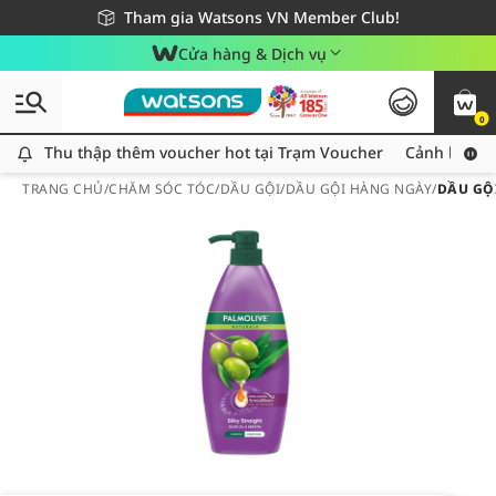
Giao hàng nhanh 24h - Áp dụng khu vực TP. Hồ Chí Minh
Miễn phí giao hàng cho đơn hàng từ 249,000Đ
Tham gia Watsons VN Member Club!
Cửa hàng & Dịch vụ
0
Thu thập thêm voucher hot tại Trạm Voucher
Thu thập thêm voucher hot tại Trạm Voucher
Cảnh báo An
TRANG CHỦ
/
CHĂM SÓC TÓC
/
DẦU GỘI
/
DẦU GỘI HÀNG NGÀY
/
DẦU GỘI