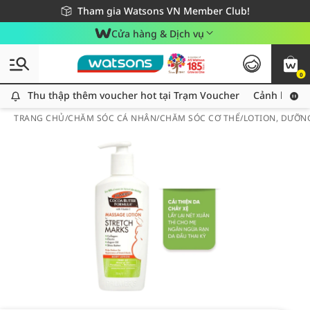
Giao hàng nhanh 24h - Áp dụng khu vực TP. Hồ Chí Minh
Miễn phí giao hàng cho đơn hàng từ 249,000Đ
Tham gia Watsons VN Member Club!
Cửa hàng & Dịch vụ
0
Thu thập thêm voucher hot tại Trạm Voucher
Thu thập thêm voucher hot tại Trạm Voucher
Cảnh báo An
TRANG CHỦ
/
CHĂM SÓC CÁ NHÂN
/
CHĂM SÓC CƠ THỂ
/
LOTION, DƯỠN