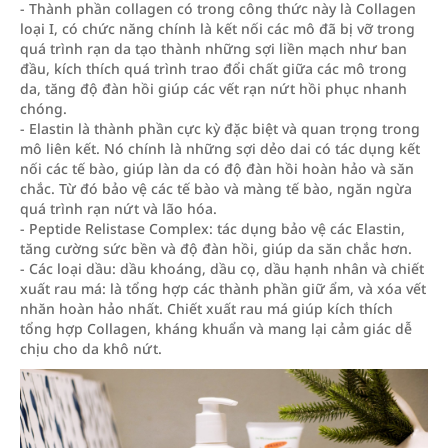
- Thành phần collagen có trong công thức này là Collagen
loại I, có chức năng chính là kết nối các mô đã bị vỡ trong
quá trình rạn da tạo thành những sợi liền mạch như ban
đầu, kích thích quá trình trao đổi chất giữa các mô trong
da, tăng độ đàn hồi giúp các vết rạn nứt hồi phục nhanh
chóng.
- Elastin là thành phần cực kỳ đặc biệt và quan trọng trong
mô liên kết. Nó chính là những sợi dẻo dai có tác dụng kết
nối các tế bào, giúp làn da có độ đàn hồi hoàn hảo và săn
chắc. Từ đó bảo vệ các tế bào và màng tế bào, ngăn ngừa
quá trình rạn nứt và lão hóa.
- Peptide Relistase Complex: tác dụng bảo vệ các Elastin,
tăng cường sức bền và độ đàn hồi, giúp da săn chắc hơn.
- Các loại dầu: dầu khoáng, dầu cọ, dầu hạnh nhân và chiết
xuất rau má: là tổng hợp các thành phần giữ ẩm, và xóa vết
nhăn hoàn hảo nhất. Chiết xuất rau má giúp kích thích
tổng hợp Collagen, kháng khuẩn và mang lại cảm giác dễ
chịu cho da khô nứt.