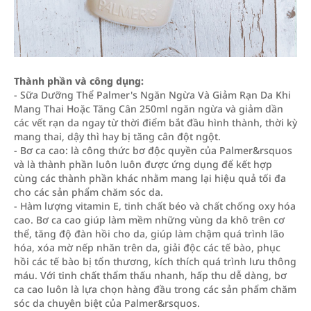
Thành phần và công dụng:
- Sữa Dưỡng Thể Palmer's Ngăn Ngừa Và Giảm Rạn Da Khi
Mang Thai Hoặc Tăng Cân 250ml ngăn ngừa và giảm dần
các vết rạn da ngay từ thời điểm bắt đầu hình thành, thời kỳ
mang thai, dậy thì hay bị tăng cân đột ngột.
- Bơ ca cao: là công thức bơ độc quyền của Palmer&rsquos
và là thành phần luôn luôn được ứng dụng để kết hợp
cùng các thành phần khác nhằm mang lại hiệu quả tối đa
cho các sản phẩm chăm sóc da.
- Hàm lượng vitamin E, tinh chất béo và chất chống oxy hóa
cao. Bơ ca cao giúp làm mềm những vùng da khô trên cơ
thể, tăng độ đàn hồi cho da, giúp làm chậm quá trình lão
hóa, xóa mờ nếp nhăn trên da, giải độc các tế bào, phục
hồi các tế bào bị tổn thương, kích thích quá trình lưu thông
máu. Với tinh chất thẩm thấu nhanh, hấp thu dễ dàng, bơ
ca cao luôn là lựa chọn hàng đầu trong các sản phẩm chăm
sóc da chuyên biệt của Palmer&rsquos.