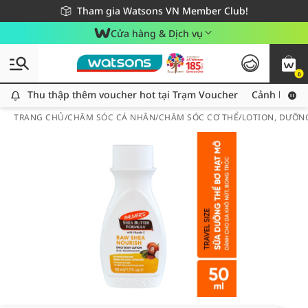
Giao hàng nhanh 24h - Áp dụng khu vực TP. Hồ Chí Minh
Miễn phí giao hàng cho đơn hàng từ 249,000Đ
Tham gia Watsons VN Member Club!
Cửa hàng & Dịch vụ
0
Thu thập thêm voucher hot tại Trạm Voucher
Thu thập thêm voucher hot tại Trạm Voucher
Cảnh báo An
TRANG CHỦ
/
CHĂM SÓC CÁ NHÂN
/
CHĂM SÓC CƠ THỂ
/
LOTION, DƯỠN