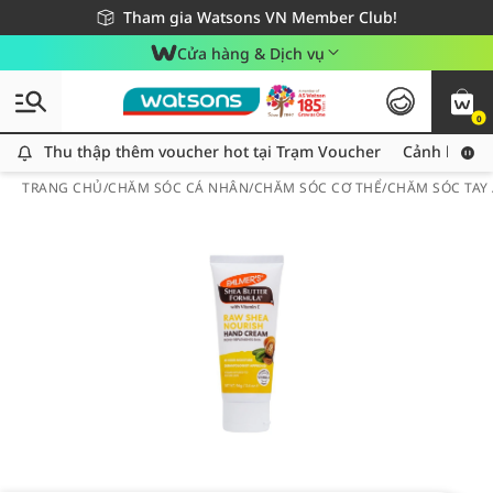
Giao hàng nhanh 24h - Áp dụng khu vực TP. Hồ Chí Minh
Miễn phí giao hàng cho đơn hàng từ 249,000Đ
Tham gia Watsons VN Member Club!
Cửa hàng & Dịch vụ
0
Thu thập thêm voucher hot tại Trạm Voucher
Thu thập thêm voucher hot tại Trạm Voucher
Cảnh báo An
TRANG CHỦ
/
CHĂM SÓC CÁ NHÂN
/
CHĂM SÓC CƠ THỂ
/
CHĂM SÓC TAY