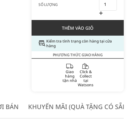
SỐ LƯỢNG
THÊM VÀO GIỎ
Kiểm tra tình trạng còn hàng tại cửa
hàng
PHƯƠNG THỨC GIAO HÀNG
Giao
Click &
hàng
Collect
tận nhà
tại
Watsons
I BÁN
KHUYẾN MÃI (QUÀ TẶNG CÓ SẴN KH