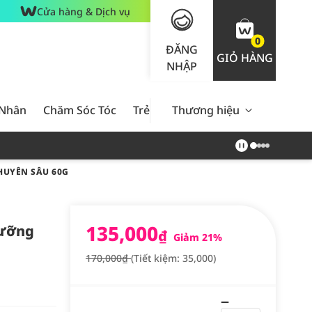
Cửa hàng & Dịch vụ
0
ĐĂNG
GIỎ HÀNG
NHẬP
 Nhân
Chăm Sóc Tóc
Trẻ Em
Thương hiệu
Nam Giới
Chăm Sóc 
HUYÊN SÂU 60G
135,000
Dưỡng
₫
Giảm 21%
170,000₫
(Tiết kiệm: 35,000)