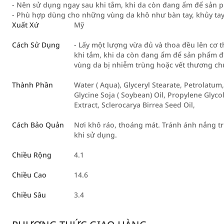
- Nên sử dụng ngay sau khi tắm, khi da còn đang ẩm để sản 
- Phù hợp dùng cho những vùng da khô như bàn tay, khủy tay,
Xuất Xứ
Mỹ
Cách Sử Dụng
- Lấy một lượng vừa đủ và thoa đều lên cơ t
khi tắm, khi da còn đang ẩm để sản phẩm đư
vùng da bị nhiễm trùng hoặc vết thương ch
Thành Phần
Water ( Aqua), Glyceryl Stearate, Petrolatum,
Glycine Soja ( Soybean) Oil, Propylene Glycol
Extract, Sclerocarya Birrea Seed Oil,
Cách Bảo Quản
Nơi khô ráo, thoáng mát. Tránh ánh nắng tr
khi sử dụng.
Chiều Rộng
4.1
Chiều Cao
14.6
Chiều Sâu
3.4