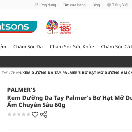
inh
Tiếng Việt
Tải ứng dụng
Tìm cửa hàng
Blog
iểm
Chăm Sóc Da
Chăm Sóc Sức Khỏe
Chăm Sóc Cá
 TAY /CHÂN
/
KEM DƯỠNG DA TAY PALMER'S BƠ HẠT MỠ DƯỠNG ẨM C
PALMER'S
Kem Dưỡng Da Tay Palmer's Bơ Hạt Mỡ 
Ẩm Chuyên Sâu 60g