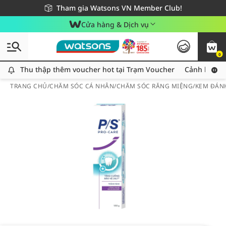
Giao hàng nhanh 24h - Áp dụng khu vực TP. Hồ Chí Minh
Miễn phí giao hàng cho đơn hàng từ 249,000Đ
Tham gia Watsons VN Member Club!
Cửa hàng & Dịch vụ
0
Thu thập thêm voucher hot tại Trạm Voucher
Thu thập thêm voucher hot tại Trạm Voucher
Cảnh báo An
TRANG CHỦ
/
CHĂM SÓC CÁ NHÂN
/
CHĂM SÓC RĂNG MIỆNG
/
KEM ĐÁN