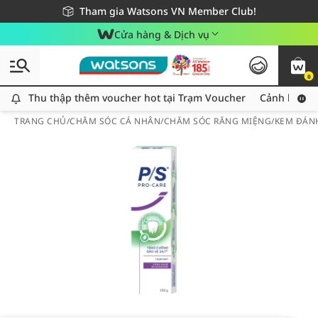
Giao hàng nhanh 24h - Áp dụng khu vực TP. Hồ Chí Minh
Miễn phí giao hàng cho đơn hàng từ 249,000Đ
Tham gia Watsons VN Member Club!
Cửa hàng & Dịch vụ
0
Thu thập thêm voucher hot tại Trạm Voucher
Thu thập thêm voucher hot tại Trạm Voucher
Cảnh báo An
TRANG CHỦ
/
CHĂM SÓC CÁ NHÂN
/
CHĂM SÓC RĂNG MIỆNG
/
KEM ĐÁN