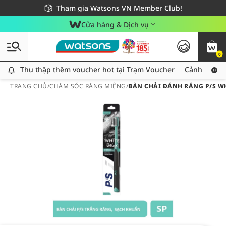
Giao hàng nhanh 24h - Áp dụng khu vực TP. Hồ Chí Minh
Miễn phí giao hàng cho đơn hàng từ 249,000Đ
Tham gia Watsons VN Member Club!
Cửa hàng & Dịch vụ
0
Thu thập thêm voucher hot tại Trạm Voucher
Thu thập thêm voucher hot tại Trạm Voucher
Cảnh báo An
TRANG CHỦ
/
CHĂM SÓC RĂNG MIỆNG
/
BÀN CHẢI ĐÁNH RĂNG P/S W