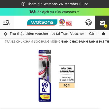
Giao hàng nhanh 24h - Áp dụng khu vực TP. Hồ Chí Minh
Miễn phí giao hàng cho đơn hàng từ 249,000Đ
Tham gia Watsons VN Member Club!
Các dịch vụ của Watsons
0
Thu thập thêm voucher hot tại Trạm Voucher
Thu thập thêm voucher hot tại Trạm Voucher
Cảnh báo An
TRANG CHỦ
/
CHĂM SÓC RĂNG MIỆNG
/
BÀN CHẢI ĐÁNH RĂNG P/S T