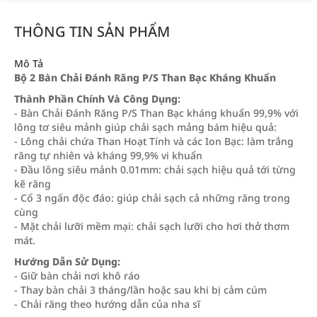
THÔNG TIN SẢN PHẨM
Mô Tả
Bộ 2 Bàn Chải Đánh Răng P/S Than Bạc Kháng Khuẩn
Thành Phần Chính Và Công Dụng:
- Bàn Chải Đánh Răng P/S Than Bạc kháng khuẩn 99,9% với
lông tơ siêu mảnh giúp chải sạch mảng bám hiệu quả:
- Lông chải chứa Than Hoạt Tính và các Ion Bạc: làm trắng
răng tự nhiên và kháng 99,9% vi khuẩn
- Đầu lông siêu mảnh 0.01mm: chải sạch hiệu quả tới từng
kẽ răng
- Cổ 3 ngấn độc đáo: giúp chải sạch cả những răng trong
cùng
- Mặt chải lưỡi mềm mại: chải sạch lưỡi cho hơi thở thơm
mát.
Hướng Dẫn Sử Dụng:
- Giữ bàn chải nơi khô ráo
- Thay bàn chải 3 tháng/lần hoặc sau khi bị cảm cúm
- Chải răng theo hướng dẫn của nha sĩ