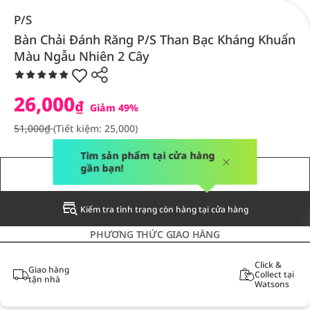
P/S
Bàn Chải Đánh Răng P/S Than Bạc Kháng Khuẩn
Màu Ngẫu Nhiên 2 Cây
26,000
₫
Giảm 49%
51,000₫
(Tiết kiệm: 25,000)
Tìm sản phẩm tại cửa hàng
gần bạn!
THÔNG BÁO CHO TÔI
Kiểm tra tình trạng còn hàng tại cửa hàng
PHƯƠNG THỨC GIAO HÀNG
Click &
Giao hàng
Collect tại
tận nhà
Watsons