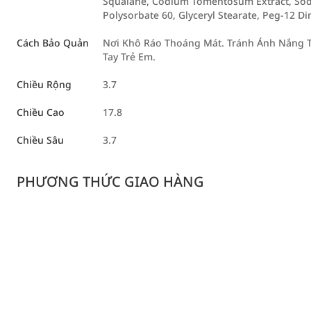
Squalane, Codium Tomentosum Extract, Sodi
Polysorbate 60, Glyceryl Stearate, Peg-12 D
Cách Bảo Quản
Nơi Khô Ráo Thoáng Mát. Tránh Ánh Nắng T
Tay Trẻ Em.
Chiều Rộng
3.7
Chiều Cao
17.8
Chiều Sâu
3.7
PHƯƠNG THỨC GIAO HÀNG