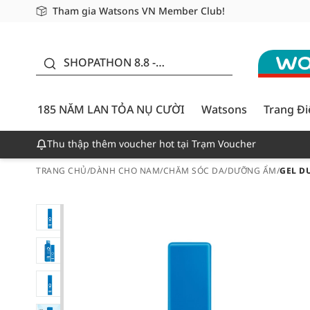
Tham gia Watsons VN Member Club!
Miễn phí giao hàng cho đơn hàng từ 249,000Đ
Giao hàng nhanh 24h - Áp dụng khu vực TP. Hồ Chí M
185 NĂM LAN TỎA NỤ
CƯỜI - GIẢM ĐẾN
SHOPATHON 8.8 -
50%
DEAL ĐỈNH
185 NĂM LAN TỎA NỤ CƯỜI
Watsons
Trang Đ
Thu thập thêm voucher hot tại Trạm Voucher
TRANG CHỦ
/
DÀNH CHO NAM
/
CHĂM SÓC DA
/
DƯỠNG ẨM
/
GEL D