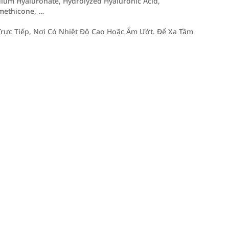
um Hyaluronate, Hydrolyzed Hyaluronic Acid,
imethicone, …
rực Tiếp, Nơi Có Nhiệt Độ Cao Hoặc Ẩm Ướt. Để Xa Tầm