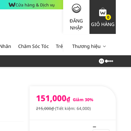
Cửa hàng & Dịch vụ
0
ĐĂNG
GIỎ HÀNG
NHẬP
 Nhân
Chăm Sóc Tóc
Trẻ Em
Thương hiệu
Nam Giới
Chăm Sóc 
151,000
₫
Giảm 30%
215,000₫
(Tiết kiệm: 64,000)