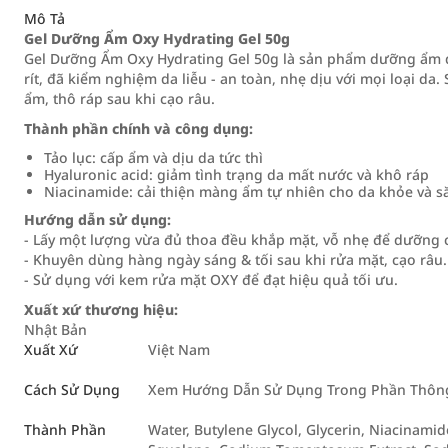
Mô Tả
Gel Dưỡng Ẩm Oxy Hydrating Gel 50g
Gel Dưỡng Ẩm Oxy Hydrating Gel 50g là sản phẩm dưỡng ẩm 
rít, đã kiểm nghiệm da liễu - an toàn, nhẹ dịu với mọi loại 
ẩm, thô ráp sau khi cạo râu.
Thành phần chính và công dụng:
Tảo lục: cấp ẩm và dịu da tức thì
Hyaluronic acid: giảm tình trạng da mất nước và khô ráp
Niacinamide: cải thiện màng ẩm tự nhiên cho da khỏe và s
Hướng dẫn sử dụng:
- Lấy một lượng vừa đủ thoa đều khắp mặt, vỗ nhẹ để dưỡng 
- Khuyên dùng hàng ngày sáng & tối sau khi rửa mặt, cạo râu.
- Sử dụng với kem rửa mặt OXY để đạt hiệu quả tối ưu.
Xuất xứ thương hiệu:
Nhật Bản
Xuất Xứ
Việt Nam
Cách Sử Dụng
Xem Hướng Dẫn Sử Dụng Trong Phần Thông 
Thành Phần
Water, Butylene Glycol, Glycerin, Niacinamid