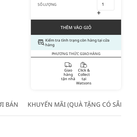
SỐ LƯỢNG
THÊM VÀO GIỎ
Kiểm tra tình trạng còn hàng tại cửa
hàng
PHƯƠNG THỨC GIAO HÀNG
Giao
Click &
hàng
Collect
tận nhà
tại
Watsons
I BÁN
KHUYẾN MÃI (QUÀ TẶNG CÓ SẴN KH