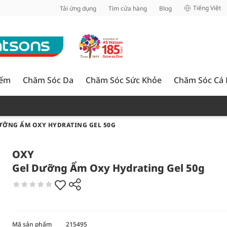
inh
Tiếng Việt
Tải ứng dụng
Tìm cửa hàng
Blog
iểm
Chăm Sóc Da
Chăm Sóc Sức Khỏe
Chăm Sóc Cá
ƯỠNG ẨM OXY HYDRATING GEL 50G
OXY
Gel Dưỡng Ẩm Oxy Hydrating Gel 50g
Mã sản phẩm
215495