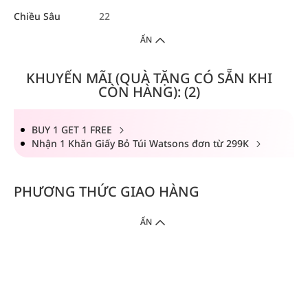
Chiều Sâu
22
ẨN
KHUYẾN MÃI (QUÀ TẶNG CÓ SẴN KHI
CÒN HÀNG): (2)
BUY 1 GET 1 FREE
Nhận 1 Khăn Giấy Bỏ Túi Watsons đơn từ 299K
PHƯƠNG THỨC GIAO HÀNG
ẨN