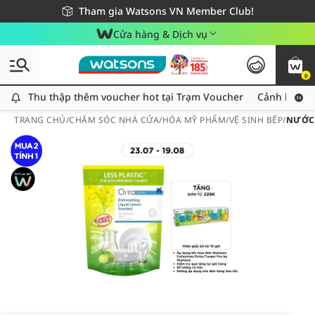
Giao hàng nhanh 24h - Áp dụng khu vực TP. Hồ Chí Minh
Miễn phí giao hàng cho đơn hàng từ 249,000Đ
Tham gia Watsons VN Member Club!
Cửa hàng & Dịch vụ
0
Thu thập thêm voucher hot tại Trạm Voucher
Thu thập thêm voucher hot tại Trạm Voucher
Cảnh báo An
TRANG CHỦ
/
CHĂM SÓC NHÀ CỬA
/
HÓA MỸ PHẨM
/
VỆ SINH BẾP
/
NƯỚC 