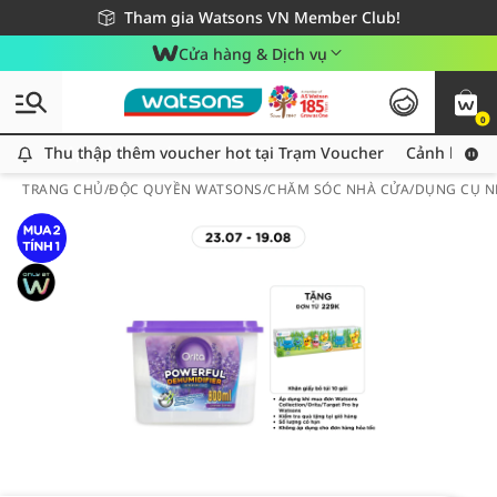
Giao hàng nhanh 24h - Áp dụng khu vực TP. Hồ Chí Minh
Miễn phí giao hàng cho đơn hàng từ 249,000Đ
Tham gia Watsons VN Member Club!
Cửa hàng & Dịch vụ
0
Thu thập thêm voucher hot tại Trạm Voucher
Thu thập thêm voucher hot tại Trạm Voucher
Cảnh báo An
TRANG CHỦ
/
ĐỘC QUYỀN WATSONS
/
CHĂM SÓC NHÀ CỬA
/
DỤNG CỤ N