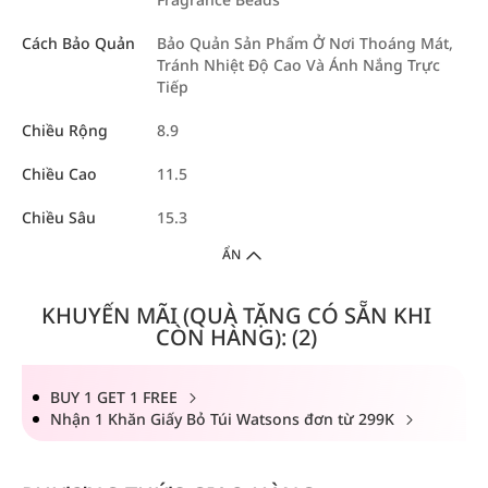
Cách Bảo Quản
Bảo Quản Sản Phẩm Ở Nơi Thoáng Mát,
Tránh Nhiệt Độ Cao Và Ánh Nắng Trực
Tiếp
Chiều Rộng
8.9
Chiều Cao
11.5
Chiều Sâu
15.3
ẨN
KHUYẾN MÃI (QUÀ TẶNG CÓ SẴN KHI
CÒN HÀNG): (2)
BUY 1 GET 1 FREE
Nhận 1 Khăn Giấy Bỏ Túi Watsons đơn từ 299K