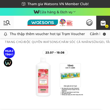
Giao hàng nhanh 24h - Áp dụng khu vực TP. Hồ Chí Minh
Miễn phí giao hàng cho đơn hàng từ 249,000Đ
Tham gia Watsons VN Member Club!
Cửa hàng & Dịch vụ
0
Thu thập thêm voucher hot tại Trạm Voucher
Thu thập thêm voucher hot tại Trạm Voucher
Cảnh báo An
TRANG CHỦ
/
ĐỘC QUYỀN WATSONS
/
CHĂM SÓC CÁ NHÂN
/
SỮA/GEL T