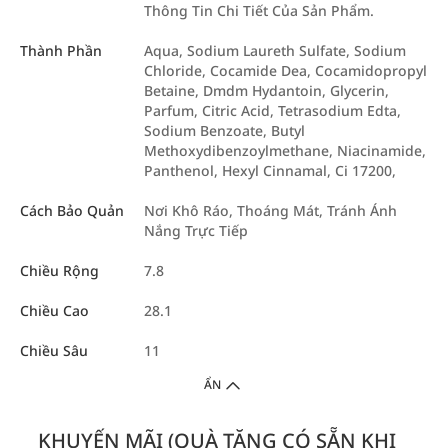
Thông Tin Chi Tiết Của Sản Phẩm.
Thành Phần
Aqua, Sodium Laureth Sulfate, Sodium
Chloride, Cocamide Dea, Cocamidopropyl
Betaine, Dmdm ​​Hydantoin, Glycerin,
Parfum, Citric Acid, Tetrasodium Edta,
Sodium Benzoate, Butyl
Methoxydibenzoylmethane, Niacinamide,
Panthenol, Hexyl Cinnamal, Ci 17200,
Cách Bảo Quản
Nơi Khô Ráo, Thoáng Mát, Tránh Ánh
Nắng Trực Tiếp
Chiều Rộng
7.8
Chiều Cao
28.1
Chiều Sâu
11
ẨN
KHUYẾN MÃI (QUÀ TẶNG CÓ SẴN KHI