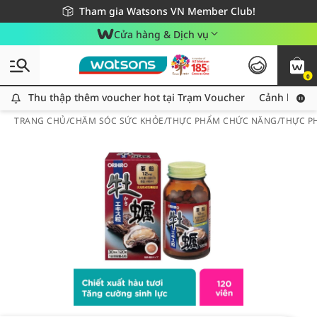
Giao hàng nhanh 24h - Áp dụng khu vực TP. Hồ Chí Minh
Miễn phí giao hàng cho đơn hàng từ 249,000Đ
Tham gia Watsons VN Member Club!
Cửa hàng & Dịch vụ
0
Thu thập thêm voucher hot tại Trạm Voucher
Thu thập thêm voucher hot tại Trạm Voucher
Cảnh báo An
TRANG CHỦ
/
CHĂM SÓC SỨC KHỎE
/
THỰC PHẨM CHỨC NĂNG
/
THỰC P