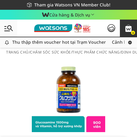
Giao hàng nhanh 24h - Áp dụng khu vực TP. Hồ Chí Minh
Miễn phí giao hàng cho đơn hàng từ 249,000Đ
Tham gia Watsons VN Member Club!
Cửa hàng & Dịch vụ
0
Thu thập thêm voucher hot tại Trạm Voucher
Thu thập thêm voucher hot tại Trạm Voucher
Cảnh báo An
TRANG CHỦ
/
CHĂM SÓC SỨC KHỎE
/
THỰC PHẨM CHỨC NĂNG
/
DINH D