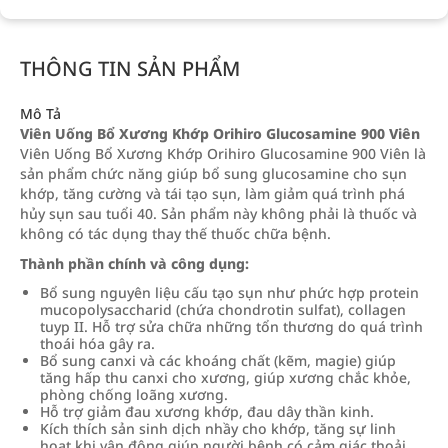
THÔNG TIN SẢN PHẨM
Mô Tả
Viên Uống Bổ Xương Khớp Orihiro Glucosamine 900 Viên
Viên Uống Bổ Xương Khớp Orihiro Glucosamine 900 Viên là
sản phẩm chức năng giúp bổ sung glucosamine cho sụn
khớp, tăng cường và tái tạo sụn, làm giảm quá trình phá
hủy sụn sau tuổi 40. Sản phẩm này không phải là thuốc và
không có tác dụng thay thế thuốc chữa bệnh.
Thành phần chính và công dụng:
Bổ sung nguyên liệu cấu tạo sụn như phức hợp protein
mucopolysaccharid (chứa chondrotin sulfat), collagen
tuyp II. Hỗ trợ sửa chữa những tổn thương do quá trình
thoái hóa gây ra.
Bổ sung canxi và các khoáng chất (kẽm, magie) giúp
tăng hấp thu canxi cho xương, giúp xương chắc khỏe,
phòng chống loãng xương.
Hỗ trợ giảm đau xương khớp, đau dây thần kinh.
Kích thích sản sinh dịch nhầy cho khớp, tăng sự linh
hoạt khi vận động giúp người bệnh có cảm giác thoải