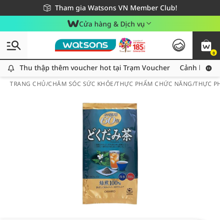
Giao hàng nhanh 24h - Áp dụng khu vực TP. Hồ Chí Minh
Miễn phí giao hàng cho đơn hàng từ 249,000Đ
Tham gia Watsons VN Member Club!
Cửa hàng & Dịch vụ
0
Thu thập thêm voucher hot tại Trạm Voucher
Thu thập thêm voucher hot tại Trạm Voucher
Cảnh báo An
TRANG CHỦ
/
CHĂM SÓC SỨC KHỎE
/
THỰC PHẨM CHỨC NĂNG
/
THỰC P