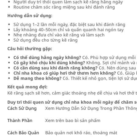
Người duy trì thói quen làm sạch kẽ răng hằng ngày
Routine chăm sóc răng miệng sau khi đánh răng
Hướng dẫn sử dụng:
Sử dụng 1–2 lần mỗi ngày, đặc biệt sau khi đánh răng
Lấy khoảng 40–50cm chỉ và quấn quanh hai ngón tay
Nhẹ nhàng đưa chỉ vào kẽ răng và làm sạch
Sử dụng đều cho từng kẽ răng
Câu hỏi thường gặp:
Có thể dùng hằng ngày không?
Có. Phù hợp sử dụng mỗi 
Có gây khó chịu khi dùng không?
Không. Sợi chỉ mảnh và
Có cần dùng sau khi đánh răng không?
Có. Nên dùng sau 
Chỉ nha khoa có giúp hơi thở thơm hơn không?
Có. Giúp 
Dễ mang theo không?
Có. Thiết kế nhỏ gọn, tiện lợi sử dụ
Kết quả mong đợi:
Kẽ răng sạch sẽ hơn, cảm giác thoáng nhẹ dễ chịu và hơi thở t
Duy trì thói quen sử dụng chỉ nha khoa mỗi ngày để chăm s
Cách Sử Dụng
Xem Hướng Dẫn Sử Dụng Trong Phần Thông 
Thành Phần
Xem trên bao bì sản phẩm
Cách Bảo Quản
Bảo quản nơi khô ráo, thoáng mát