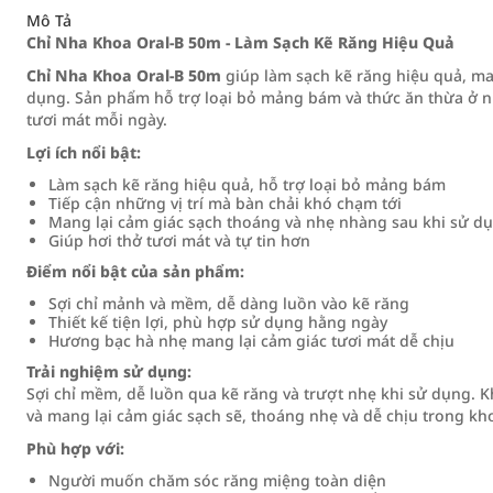
Mô Tả
Chỉ Nha Khoa Oral-B 50m - Làm Sạch Kẽ Răng Hiệu Quả
Chỉ Nha Khoa Oral-B 50m
giúp làm sạch kẽ răng hiệu quả, ma
dụng. Sản phẩm hỗ trợ loại bỏ mảng bám và thức ăn thừa ở nhữ
tươi mát mỗi ngày.
Lợi ích nổi bật:
Làm sạch kẽ răng hiệu quả, hỗ trợ loại bỏ mảng bám
Tiếp cận những vị trí mà bàn chải khó chạm tới
Mang lại cảm giác sạch thoáng và nhẹ nhàng sau khi sử d
Giúp hơi thở tươi mát và tự tin hơn
Điểm nổi bật của sản phẩm:
Sợi chỉ mảnh và mềm, dễ dàng luồn vào kẽ răng
Thiết kế tiện lợi, phù hợp sử dụng hằng ngày
Hương bạc hà nhẹ mang lại cảm giác tươi mát dễ chịu
Trải nghiệm sử dụng:
Sợi chỉ mềm, dễ luồn qua kẽ răng và trượt nhẹ khi sử dụng. K
và mang lại cảm giác sạch sẽ, thoáng nhẹ và dễ chịu trong k
Phù hợp với:
Người muốn chăm sóc răng miệng toàn diện