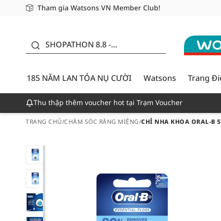
Tham gia Watsons VN Member Club!
Miễn phí giao hàng cho đơn hàng từ 249,000Đ
Giao hàng nhanh 24h - Áp dụng khu vực TP. Hồ Chí M
185 NĂM LAN TỎA NỤ
CƯỜI - GIẢM ĐẾN
SHOPATHON 8.8 -
50%
DEAL ĐỈNH
185 NĂM LAN TỎA NỤ CƯỜI
Watsons
Trang Đ
Thu thập thêm voucher hot tại Trạm Voucher
TRANG CHỦ
/
CHĂM SÓC RĂNG MIỆNG
/
CHỈ NHA KHOA ORAL-B 