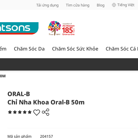
inh
Tiếng Việt
Tải ứng dụng
Tìm cửa hàng
Blog
iểm
Chăm Sóc Da
Chăm Sóc Sức Khỏe
Chăm Sóc Cá
50M
ORAL-B
Chỉ Nha Khoa Oral-B 50m
Mã sản phẩm
204157