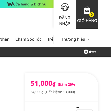
Cửa hàng & Dịch vụ
0
ĐĂNG
GIỎ HÀNG
NHẬP
 Nhân
Chăm Sóc Tóc
Trẻ Em
Thương hiệu
Nam Giới
Chăm Sóc 
51,000
₫
Giảm 20%
64,000₫
(Tiết kiệm: 13,000)