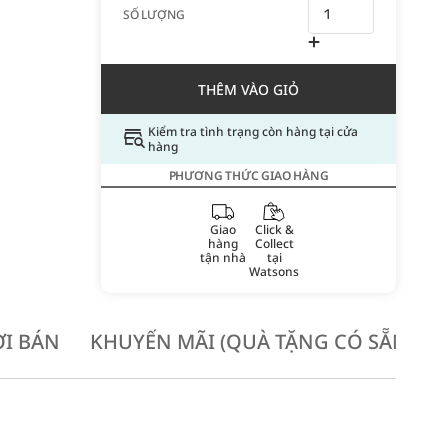
SỐ LƯỢNG
THÊM VÀO GIỎ
Kiểm tra tình trạng còn hàng tại cửa
hàng
PHƯƠNG THỨC GIAO HÀNG
Giao
Click &
hàng
Collect
tận nhà
tại
Watsons
I BÁN
KHUYẾN MÃI (QUÀ TẶNG CÓ SẴN KH