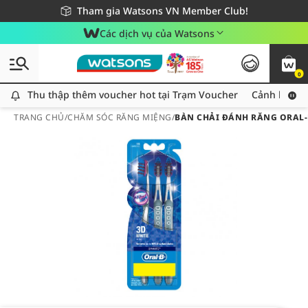
Giao hàng nhanh 24h - Áp dụng khu vực TP. Hồ Chí Minh
Miễn phí giao hàng cho đơn hàng từ 249,000Đ
Tham gia Watsons VN Member Club!
Các dịch vụ của Watsons
0
Thu thập thêm voucher hot tại Trạm Voucher
Thu thập thêm voucher hot tại Trạm Voucher
Cảnh báo An
TRANG CHỦ
/
CHĂM SÓC RĂNG MIỆNG
/
BÀN CHẢI ĐÁNH RĂNG ORAL-B