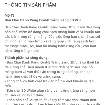
THÔNG TIN SẢN PHẨM
Mô Tả
Bàn Chải Đánh Răng Oral-B Trắng Sáng 3D Vỉ 3
Bàn Chải Đánh Răng Oral-B Trắng Sáng 3D Vỉ 3 với đầu lông
bàn chải mềm dễ dàng chải sạch mảng bám và vi khuẩn tận
sâu bên trong răng miệng. Cấu trúc lông bàn chải là các sợi
chỉ nhỏ len lỏi vào từng kẽ răng giúp chải răng sạch hơn,
massage nướu, lợi, loại bỏ mảng bám cứng đầu, cho bạn
hàm răng trắng khỏe.
Thành phần và công dụng:
- Bàn Chải Đánh Răng Oral-B Trắng Sáng 3D Vỉ 3 có thiết kế
đầu lông chải siêu mảnh 0.01mm chải sạch sâu, loại bỏ
mảng bám và vụn thức ăn trong từng kẽ răng, cho bạn
hàm răng chắc khỏe và trắng sáng.
- Lông chải có tinh chất trà đen hỗ trợ diệt khuẩn và tạo
mùi.
- Đầu chải 3D White giúp răng bạn trông trắng sáng hơn
chỉ sau vài ngày sử dụng.
- Thân bàn chải được thiết kế tay cầm vừa vặn, thuận tiện
cho cầm tay và được làm bằng chất liệu nhựa cao cấp có độ