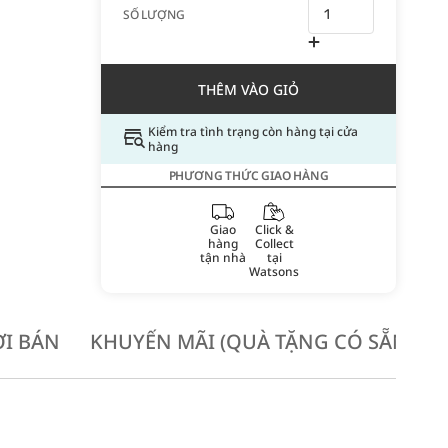
SỐ LƯỢNG
THÊM VÀO GIỎ
Kiểm tra tình trạng còn hàng tại cửa
hàng
PHƯƠNG THỨC GIAO HÀNG
Giao
Click &
hàng
Collect
tận nhà
tại
Watsons
I BÁN
KHUYẾN MÃI (QUÀ TẶNG CÓ SẴN KH