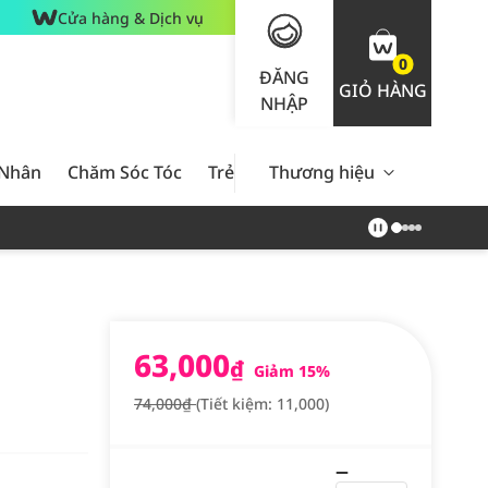
Cửa hàng & Dịch vụ
0
ĐĂNG
GIỎ HÀNG
NHẬP
 Nhân
Chăm Sóc Tóc
Trẻ Em
Thương hiệu
Nam Giới
Chăm Sóc 
63,000
₫
Giảm 15%
74,000₫
(Tiết kiệm: 11,000)