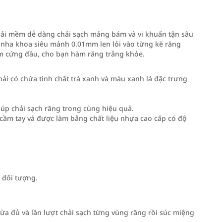
hải mềm dễ dàng chải sạch mảng bám và vi khuẩn tận sâu
tơ nha khoa siêu mảnh 0.01mm len lỏi vào từng kẽ răng
ám cứng đầu, cho bạn hàm răng trắng khỏe.
hải có chứa tinh chất trà xanh và màu xanh lá đặc trưng
iúp chải sạch răng trong cùng hiệu quả.
o cầm tay và được làm bằng chất liệu nhựa cao cấp có độ
.
 đối tượng.
ừa đủ và lần lượt chải sạch từng vùng răng rồi súc miệng