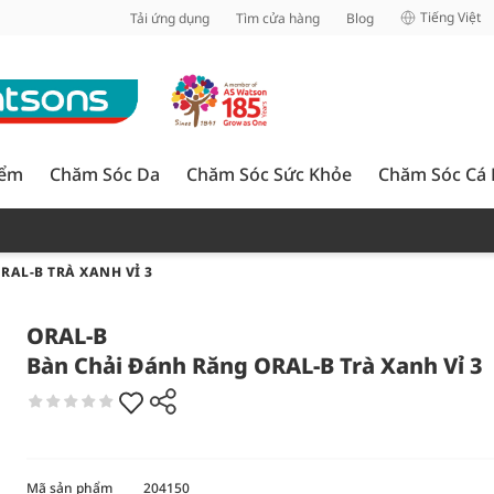
inh
Tiếng Việt
Tải ứng dụng
Tìm cửa hàng
Blog
iểm
Chăm Sóc Da
Chăm Sóc Sức Khỏe
Chăm Sóc Cá
AL-B TRÀ XANH VỈ 3
ORAL-B
Bàn Chải Đánh Răng ORAL-B Trà Xanh Vỉ 3
Mã sản phẩm
204150