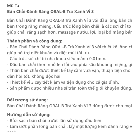
Mô Tả
Bàn Chải Đánh Răng ORAL-B Trà Xanh Vỉ 3
Bàn Chải Đánh Răng ORAL-B Trà Xanh Vỉ 3 với đầu lông bàn c
bên trong răng miệng. Cấu trúc lông bàn chải là các sợi chỉ 
giúp chải răng sạch hơn, massage nướu, lợi, loại bỏ mảng b
Thành phần và công dụng:
- Bàn Chải Đánh Răng ORAL-B Trà Xanh Vỉ 3 với thiết kế lông c
giúp hỗ trợ diệt khuẩn và diệt mùi tối ưu.
- Cấu trúc sợi chỉ tơ nha khoa siêu mảnh 0.01mm.
- Đầu bàn chải thon nhỏ len lỏi vào phía sâu khoang miệng, g
- Thân bàn chải được thiết kế tay cầm vừa vặn, thuận tiện ch
đàn hồi tốt, không độc hại.
- Thiết kế vỉ 3 cây tiết kiệm và tiện dụng cho cả gia đình.
- Sản phẩm được nhiều nha sĩ trên toàn thế giới khuyên dùng
Đối tượng sử dụng:
Bàn Chải Đánh Răng ORAL-B Trà Xanh Vỉ 3 dùng được cho mọi
Hướng dẫn sử dụng:
- Rửa sạch bàn chải trước lần sử dụng đầu tiên.
- Làm ướt phần lông bàn chải, lấy một lượng kem đánh răng v