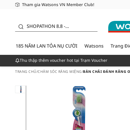
Tham gia Watsons VN Member Club!
Miễn phí giao hàng cho đơn hàng từ 249,000Đ
Giao hàng nhanh 24h - Áp dụng khu vực TP. Hồ Chí M
185 NĂM LAN TỎA NỤ
CƯỜI - GIẢM ĐẾN
SHOPATHON 8.8 -
50%
DEAL ĐỈNH
185 NĂM LAN TỎA NỤ CƯỜI
Watsons
Trang Đ
Thu thập thêm voucher hot tại Trạm Voucher
TRANG CHỦ
/
CHĂM SÓC RĂNG MIỆNG
/
BÀN CHẢI ĐÁNH RĂNG OR