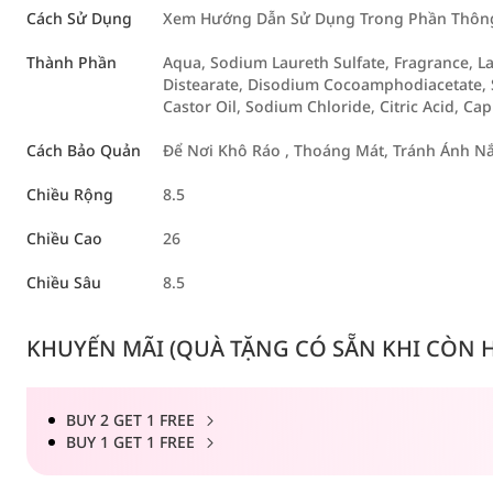
Cách Sử Dụng
Xem Hướng Dẫn Sử Dụng Trong Phần Thông 
Thành Phần
Aqua, Sodium Laureth Sulfate, Fragrance, L
Distearate, Disodium Cocoamphodiacetate,
Castor Oil, Sodium Chloride, Citric Acid, Cap
Cách Bảo Quản
Để Nơi Khô Ráo , Thoáng Mát, Tránh Ánh Nắ
Chiều Rộng
8.5
Chiều Cao
26
Chiều Sâu
8.5
KHUYẾN MÃI (QUÀ TẶNG CÓ SẴN KHI CÒN HÀ
BUY 2 GET 1 FREE
BUY 1 GET 1 FREE