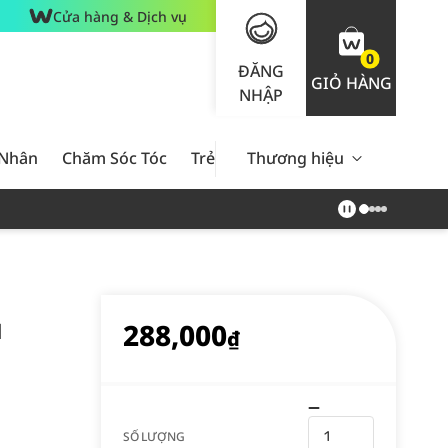
Cửa hàng & Dịch vụ
0
ĐĂNG
GIỎ HÀNG
NHẬP
 Nhân
Chăm Sóc Tóc
Trẻ Em
Thương hiệu
Nam Giới
Chăm Sóc 
288,000
l
₫
SỐ LƯỢNG