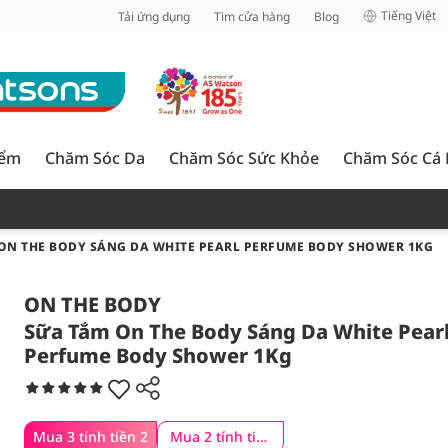
inh
Tiếng Việt
Tải ứng dụng
Tìm cửa hàng
Blog
iểm
Chăm Sóc Da
Chăm Sóc Sức Khỏe
Chăm Sóc Cá
ON THE BODY SÁNG DA WHITE PEARL PERFUME BODY SHOWER 1KG
ON THE BODY
Sữa Tắm On The Body Sáng Da White Pear
Perfume Body Shower 1Kg
Mua 3 tính tiền 2
Mua 2 tính tiền 1