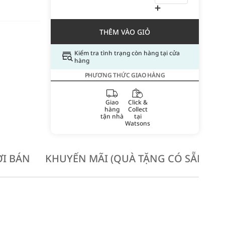
THÊM VÀO GIỎ
Kiểm tra tình trạng còn hàng tại cửa
hàng
PHƯƠNG THỨC GIAO HÀNG
Giao
Click &
hàng
Collect
tận nhà
tại
Watsons
I BÁN
KHUYẾN MÃI (QUÀ TẶNG CÓ SẴN KH